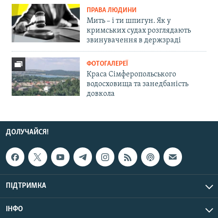
ПРАВА ЛЮДИНИ
Мить – і ти шпигун. Як у
кримських судах розглядають
звинувачення в держзраді
ФОТОГАЛЕРЕЇ
Краса Сімферопольського
водосховища та занедбаність
довкола
ДОЛУЧАЙСЯ!
ПІДТРИМКА
ІНФО