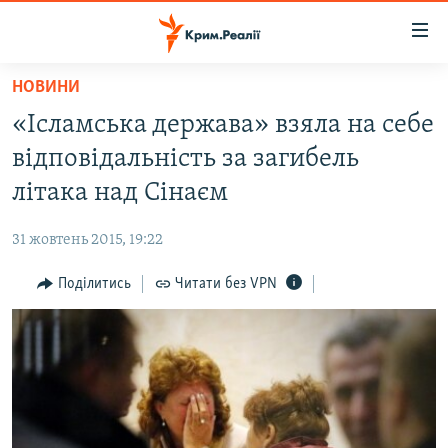
Доступність
посилання
Перейти
НОВИНИ
до
НОВИНИ
«Ісламська держава» взяла на себе
основного
ВОДА.КРИМ
матеріалу
відповідальність за загибель
ВІДЕО ТА ФОТО
Перейти
літака над Сінаєм
до
ПОЛІТИКА
основної
31 жовтень 2015, 19:22
БЛОГИ
навігації
Перейти
Поділитись
Читати без VPN
ПОГЛЯД
до
ІНТЕРВ'Ю
пошуку
ВСЕ ЗА ДЕНЬ
СПЕЦПРОЕКТИ
ЯК ОБІЙТИ БЛОКУВАННЯ
ДЕПОРТАЦІЯ