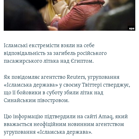
ВІДЕОУРОКИ «ELIFBE»
Русский
СВІДЧЕННЯ ОКУПАЦІЇ
Qırımtatar
УКРАЇНСЬКА ПРОБЛЕМА КРИМУ
ДОЛУЧАЙСЯ!
ІНФОГРАФІКА
Ісламські екстремісти взяли на себе
відповідальність за загибель російського
пасажирського літака над Єгиптом.
Усі сайти RFE/RL
Як повідомляє агентство Reuters, угруповання
«Ісламська держава» у своєму Твіттері стверджує,
що її бойовики в суботу збили літак над
Синайським півостровом.
Цю інформацію підтвердили на сайті Amaq, який
вважається неофіційним новинним агентством
угруповання «Ісламська держава».