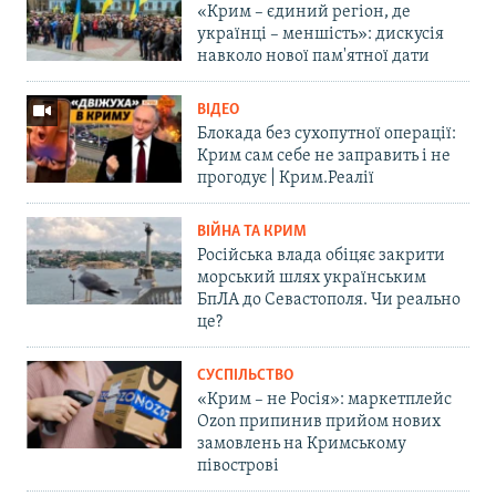
«Крим – єдиний регіон, де
українці – меншість»: дискусія
навколо нової пам'ятної дати
ВІДЕО
Блокада без сухопутної операції:
Крим сам себе не заправить і не
прогодує | Крим.Реалії
ВІЙНА ТА КРИМ
Російська влада обіцяє закрити
морський шлях українським
БпЛА до Севастополя. Чи реально
це?
СУСПІЛЬСТВО
«Крим – не Росія»: маркетплейс
Ozon припинив прийом нових
замовлень на Кримському
півострові