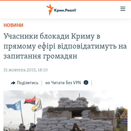
Доступність
посилання
Перейти
НОВИНИ
до
НОВИНИ
Учасники блокади Криму в
основного
ВОДА.КРИМ
матеріалу
прямому ефірі відповідатимуть на
ВІДЕО ТА ФОТО
Перейти
запитання громадян
до
ПОЛІТИКА
основної
31 жовтень 2015, 18:10
БЛОГИ
навігації
Перейти
Поділитись
Читати без VPN
ПОГЛЯД
до
ІНТЕРВ'Ю
пошуку
ВСЕ ЗА ДЕНЬ
СПЕЦПРОЕКТИ
ЯК ОБІЙТИ БЛОКУВАННЯ
ДЕПОРТАЦІЯ