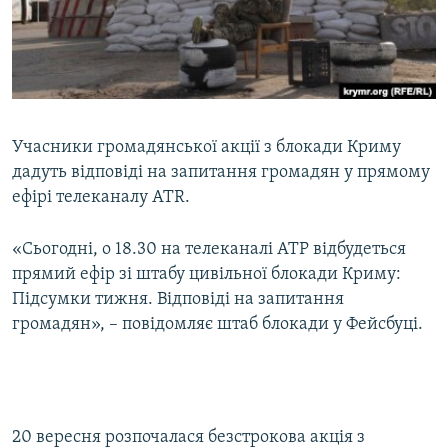
ВІДЕОУРОКИ «ELIFBE»
Русский
СВІДЧЕННЯ ОКУПАЦІЇ
Qırımtatar
УКРАЇНСЬКА ПРОБЛЕМА КРИМУ
ДОЛУЧАЙСЯ!
ІНФОГРАФІКА
Учасники громадянської акції з блокади Криму
дадуть відповіді на запитання громадян у прямому
ефірі телеканалу ATR.
Усі сайти RFE/RL
«Сьогодні, о 18.30 на телеканалі АТР відбудеться
прямий ефір зі штабу цивільної блокади Криму:
Підсумки тижня. Відповіді на запитання
громадян», – повідомляє штаб блокади у Фейсбуці.
20 вересня розпочалася безстрокова акція з