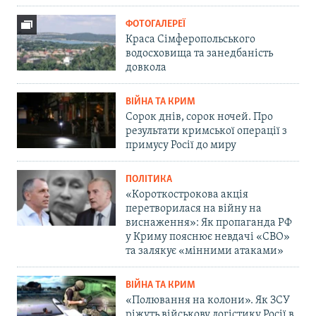
ФОТОГАЛЕРЕЇ
Краса Сімферопольського
водосховища та занедбаність
довкола
ВІЙНА ТА КРИМ
Сорок днів, сорок ночей. Про
результати кримської операції з
примусу Росії до миру
ПОЛІТИКА
«Короткострокова акція
перетворилася на війну на
виснаження»: Як пропаганда РФ
у Криму пояснює невдачі «СВО»
та залякує «мінними атаками»
ВІЙНА ТА КРИМ
«Полювання на колони». Як ЗСУ
ріжуть військову логістику Росії в