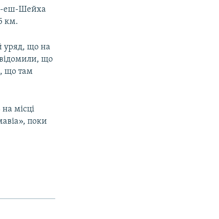
арм-еш-Шейха
5 км.
й уряд, що на
овідомили, що
и, що там
на місці
мавіа», поки