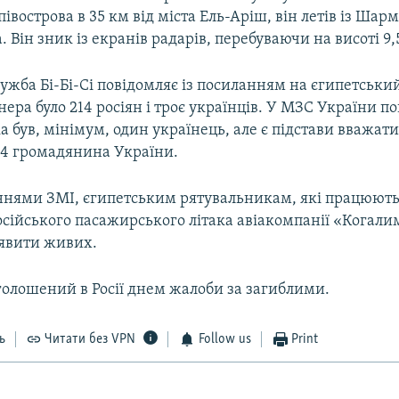
івострова в 35 км від міста Ель-Аріш, він летів із Ш
. Він зник із екранів радарів, перебуваючи на висоті 9,
ужба Бі-Бі-Сі повідомляє із посиланням на єгипетськи
нера було 214 росіян і троє українців. У МЗС України п
ка був, мінімум, один українець, але є підстави вважат
-4 громадянина України.
ннями ЗМІ, єгипетським рятувальникам, які працюють 
сійського пасажирського літака авіакомпанії «Когали
иявити живих.
голошений в Росії днем жалоби за загиблими.
ь
Читати без VPN
Follow us
Print