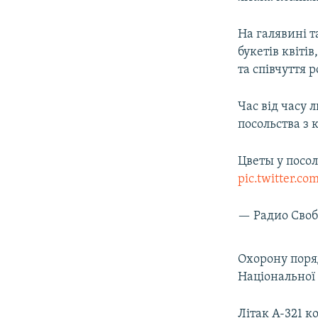
ВІДЕОУРОКИ «ELIFBE»
СВІДЧЕННЯ ОКУПАЦІЇ
На галявині т
букетів квіті
УКРАЇНСЬКА ПРОБЛЕМА КРИМУ
та співчуття 
ІНФОГРАФІКА
Час від часу
посольства з к
Цветы у посол
pic.twitter.c
— Радио Своб
Охорону поряд
Національної 
Літак А-321 к