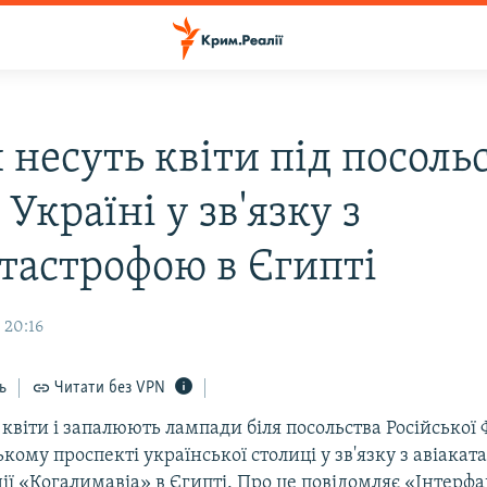
 несуть квіти під посоль
в Україні у зв'язку з
атастрофою в Єгипті
 20:16
ь
Читати без VPN
квіти і запалюють лампади біля посольства Російської 
кому проспекті української столиці у зв'язку з авіака
ії «Когалимавіа» в Єгипті. Про це повідомляє «Інтерфа