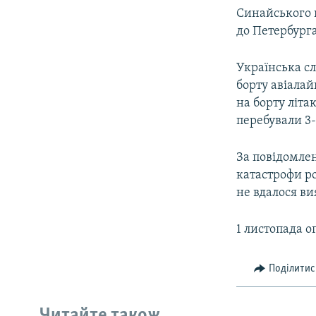
Синайського п
до Петербурга
Українська сл
борту авіалай
на борту літа
перебували 3
За повідомле
катастрофи ро
не вдалося в
1 листопада о
Поділитис
Читайте також