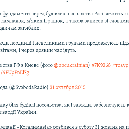
а фундаменті перед будівлею посольства Росії лежить кі
в, лампадок, м'яких іграшок, а також записок зі слова
родичам загиблих.
 люди поодинці і невеликими групами продовжують під
вітами, і через деякий час ідуть.
ьства РФ в Киеве (фото
@bbcukrainian
)
#7K9268
#траур
om/9FUpFnEl7g
ода (@SvobodaRadio)
31 октября 2015
ку біля будівлі посольства, як і завжди, забезпечують к
гвардії України.
омпанії «Когалимавіа» розбився в суботу 31 жовтня на п