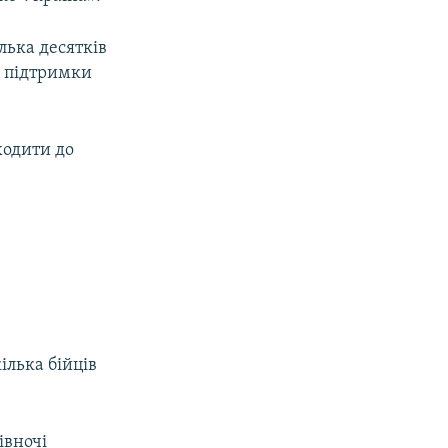
лька десятків
ми підтримки
ходити до
ілька бійців
івночі