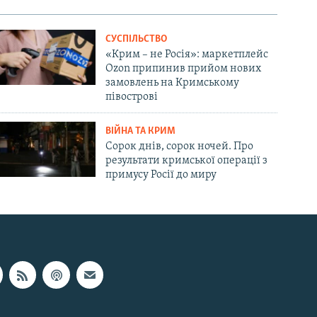
СУСПІЛЬСТВО
«Крим – не Росія»: маркетплейс
Ozon припинив прийом нових
замовлень на Кримському
півострові
ВІЙНА ТА КРИМ
Сорок днів, сорок ночей. Про
результати кримської операції з
примусу Росії до миру