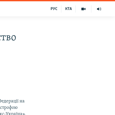
РУС
КТА
ство
Федерації на
тастрофою
кс-Україна».