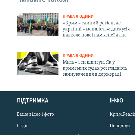
ПРАВА ЛЮДИНИ
«Крим – єдиний регіон, де
українці – меншість»: дискусія
навколо нової пам'ятної дати
ПРАВА ЛЮДИНИ
Мить – і ти шпигун. Як у
кримських судах розглядають
звинувачення в держзраді
Русский
Qırımtatar
ПІДТРИМКА
ІНФО
Ваше відео і фото
Крим.Реалії
ДОЛУЧАЙСЯ!
Радіо
Передрук