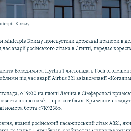
ністрів Криму
ди міністрів Криму приспустили державні прапори в де
 час аварії російського літака в Єгипті, передає корес
дента Володимира Путіна 1 листопада в Росії оголошен
иблими під час аварії Airbus 321 авіакомпанії «Когалим
истопада, о 19:00 на площі Леніна в Сімферополі кримсь
овести акцію пам'яті про загиблих. Кримчани складуть
ді номера борта «7K9268».
жовтня, вранці російський пасажирський літак А321, як
а до Санкт-Петербураг, розбився на Синайському пів