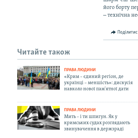
його борту пе
–
технічна нес
Поділитис
Читайте також
ПРАВА ЛЮДИНИ
«Крим – єдиний регіон, де
українці – меншість»: дискусія
навколо нової пам'ятної дати
ПРАВА ЛЮДИНИ
Мить – і ти шпигун. Як у
кримських судах розглядають
звинувачення в держзраді