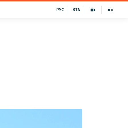
РУС
КТА