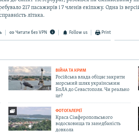
ребувало 217 пасажирів і 7 членів екіпажу. Одна із верс
правність літака.
ь
Читати без VPN
Follow us
Print
ВІЙНА ТА КРИМ
Російська влада обіцяє закрити
морський шлях українським
БпЛА до Севастополя. Чи реально
це?
ФОТОГАЛЕРЕЇ
Краса Сімферопольського
водосховища та занедбаність
довкола