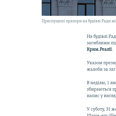
Приспущені прапори на будівлі Ради мі
На будівлі Ра
загиблими під
Крим.Реалії
.
Указом прези
жалоби за заг
В неділю, 1 л
збираються пр
напис у вигля
У суботу, 31 
Шарм-еш-Шейх