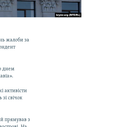
нь жалоби за
пондент
о днем
авіа».
кі активісти
 зі свічок
ий прямував з
острові. На