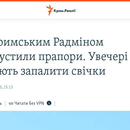
римським Радміном
устили прапори. Увечері
ють запалити свічки
, 15:13
ь
Читати без VPN