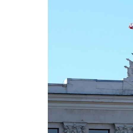
ВІДЕОУРОКИ «ELIFBE»
СВІДЧЕННЯ ОКУПАЦІЇ
УКРАЇНСЬКА ПРОБЛЕМА КРИМУ
ІНФОГРАФІКА