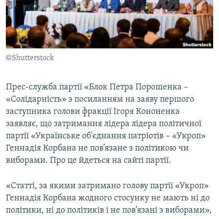
ВІДЕОУРОКИ «ELIFBE»
Русский
СВІДЧЕННЯ ОКУПАЦІЇ
Qırımtatar
УКРАЇНСЬКА ПРОБЛЕМА КРИМУ
©Shutterstock
ДОЛУЧАЙСЯ!
ІНФОГРАФІКА
Прес-служба партії «Блок Петра Порошенка –
«Солідарність» з посиланням на заяву першого
Усі сайти RFE/RL
заступника голови фракції Ігоря Кононенка
заявляє, що затримання лідера лідера політичної
партії «Українське об'єднання патріотів – «Укроп»
Геннадія Корбана не пов’язане з політикою чи
виборами. Про це йдеться на сайті партії.
«Статті, за якими затримано голову партії «Укроп»
Геннадія Корбана жодного стосунку не мають ні до
політики, ні до політиків і не пов’язані з виборами»,