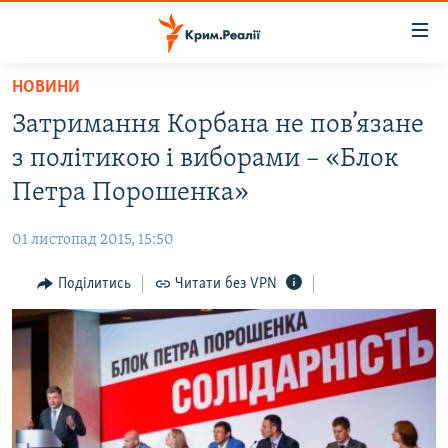
Доступність
посилання
Перейти
НОВИНИ
до
НОВИНИ
Затримання Корбана не пов’язане
основного
ВОДА.КРИМ
матеріалу
з політикою і виборами – «Блок
ВІДЕО ТА ФОТО
Перейти
Петра Порошенка»
до
ПОЛІТИКА
основної
01 листопад 2015, 15:50
БЛОГИ
навігації
Перейти
Поділитись
Читати без VPN
ПОГЛЯД
до
ІНТЕРВ'Ю
пошуку
ВСЕ ЗА ДЕНЬ
СПЕЦПРОЕКТИ
ЯК ОБІЙТИ БЛОКУВАННЯ
ДЕПОРТАЦІЯ