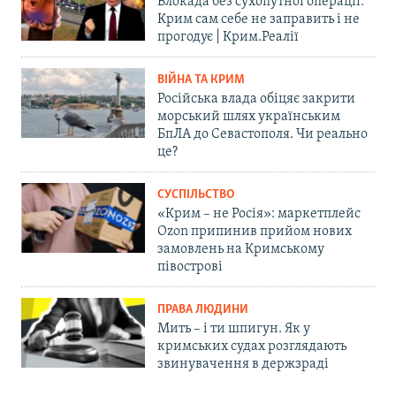
Блокада без сухопутної операції:
Крим сам себе не заправить і не
прогодує | Крим.Реалії
ВІЙНА ТА КРИМ
Російська влада обіцяє закрити
морський шлях українським
БпЛА до Севастополя. Чи реально
це?
СУСПІЛЬСТВО
«Крим – не Росія»: маркетплейс
Ozon припинив прийом нових
замовлень на Кримському
півострові
ПРАВА ЛЮДИНИ
Мить – і ти шпигун. Як у
кримських судах розглядають
звинувачення в держзраді