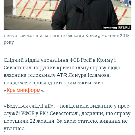
ВІДЕОУРОКИ «ELIFBE»
Русский
СВІДЧЕННЯ ОКУПАЦІЇ
Qırımtatar
УКРАЇНСЬКА ПРОБЛЕМА КРИМУ
Ленур Іслямов під час акції з блокади Криму, жовтень 2015
ДОЛУЧАЙСЯ!
ІНФОГРАФІКА
року
Слідчий відділ управління ФСБ Росії в Криму і
Усі сайти RFE/RL
Севастополі порушив кримінальну справу щодо
АТR
власника телеканалу
Ленура Іслямова,
повідомляє провладний кримський сайт
Крыминформ
«
».
«Ведуться слідчі дії», – повідомили виданню у прес-
службі УФСБ у РК і Севастополі, додавши, що справу
порушили 22 жовтня. За якою статтею, видання не
уточнює.