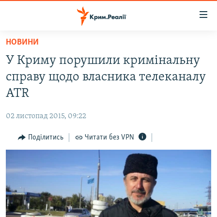
Доступність
посилання
Перейти
НОВИНИ
до
НОВИНИ
У Криму порушили кримінальну
основного
ВОДА.КРИМ
матеріалу
справу щодо власника телеканалу
ВІДЕО ТА ФОТО
Перейти
АТR
до
ПОЛІТИКА
основної
02 листопад 2015, 09:22
БЛОГИ
навігації
Перейти
Поділитись
Читати без VPN
ПОГЛЯД
до
ІНТЕРВ'Ю
пошуку
ВСЕ ЗА ДЕНЬ
СПЕЦПРОЕКТИ
ЯК ОБІЙТИ БЛОКУВАННЯ
ДЕПОРТАЦІЯ