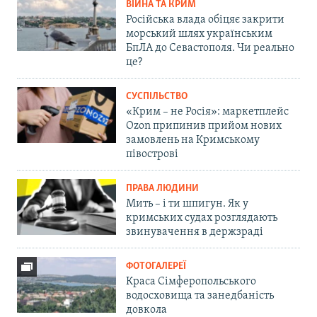
ВІЙНА ТА КРИМ
Російська влада обіцяє закрити
морський шлях українським
БпЛА до Севастополя. Чи реально
це?
СУСПІЛЬСТВО
«Крим – не Росія»: маркетплейс
Ozon припинив прийом нових
замовлень на Кримському
півострові
ПРАВА ЛЮДИНИ
Мить – і ти шпигун. Як у
кримських судах розглядають
звинувачення в держзраді
ФОТОГАЛЕРЕЇ
Краса Сімферопольського
водосховища та занедбаність
довкола