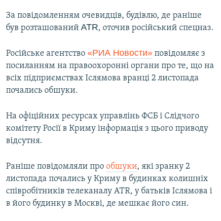
За повідомленням очевидців, будівлю, де раніше
АТR
був розташований
, оточив російський спецназ.
«РИА Новости»
Російське агентство
повідомляє з
посиланням на правоохоронні органи про те, що на
всіх підприємствах Іслямова вранці 2 листопада
почались обшуки.
На офіційних ресурсах управлінь ФСБ і Слідчого
комітету Росії в Криму інформація з цього приводу
відсутня.
Раніше повідомляли про
обшуки
, які зранку 2
листопада почались у Криму в будинках колишніх
співробітників телеканалу АТR, у батьків Іслямова і
в його будинку в Москві, де мешкає його син.