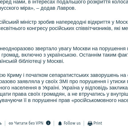
еред нами, в інтересах подальшого розкриття колос
русского міра», – додав Лавров.
сійський міністр зробив напередодні відкриття у Моск
світнього конгресу російських співвітчизників, які м
неодноразово звертало увагу Москви на порушення в
 громад, включно з українською. Останнім таким фак
їнській бібліотеці у Москві.
єю Криму і початком сепаратистських заворушень на 
разово заявляла у своїх ЗМІ про порушення і утиски
ого населення в Україні. Україна у відповідь заклика
щати права своїх громадян, а не втручатись у внутрі
нувачуючи її в порушенні прав «російськомовного нас
ь
Читати без VPN
Follow us
Print