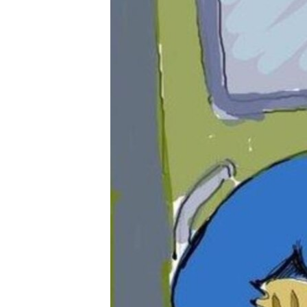
ВІДЕОУРОКИ «ELIFBE»
СВІДЧЕННЯ ОКУПАЦІЇ
УКРАЇНСЬКА ПРОБЛЕМА КРИМУ
ІНФОГРАФІКА