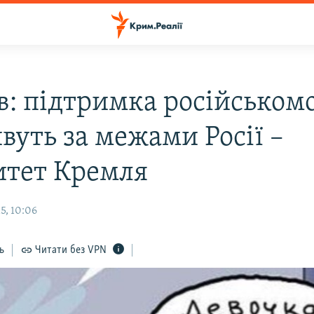
в: підтримка російськом
вуть за межами Росії –
итет Кремля
5, 10:06
ь
Читати без VPN