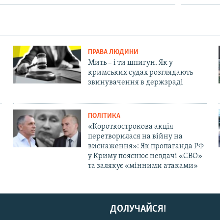
ПРАВА ЛЮДИНИ
Мить – і ти шпигун. Як у
кримських судах розглядають
звинувачення в держзраді
ПОЛІТИКА
«Короткострокова акція
перетворилася на війну на
виснаження»: Як пропаганда РФ
у Криму пояснює невдачі «СВО»
та залякує «мінними атаками»
ДОЛУЧАЙСЯ!