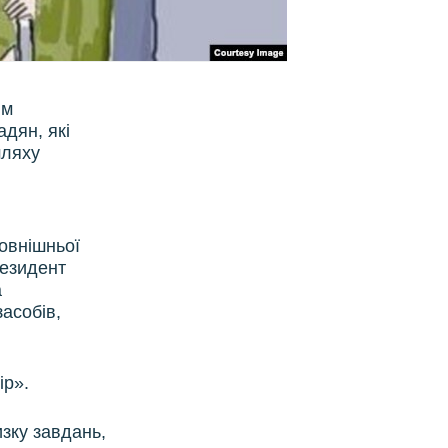
им
дян, які
шляху
зовнішньої
резидент
а
асобів,
ір».
зку завдань,