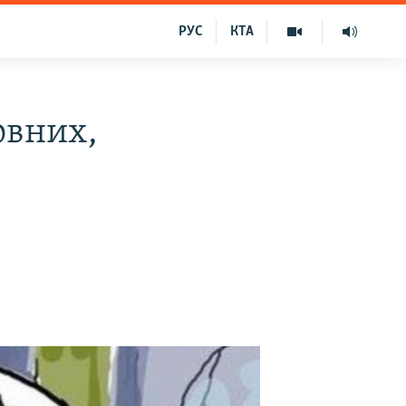
РУС
КТА
овних,