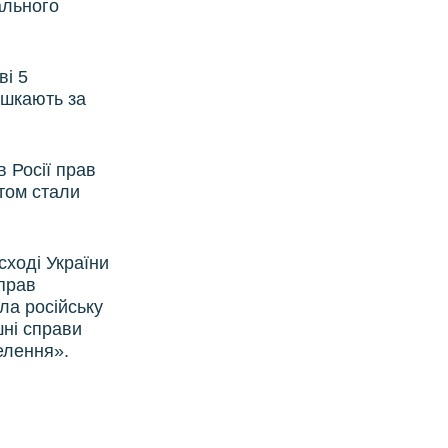
ального
ві 5
ешкають за
 Росії прав
том стали
сході України
 прав
ла російську
шні справи
елення».