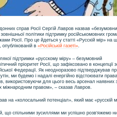
рдонних справ Росії Сергій Лавров назвав «безумовн
 зовнішньої політики підтримку російськомовних грома
ами Росії. Про це йдеться у статті «Русскій мір» на 
, опублікованій в
«Російській газеті»
.
лякої підтримки «русскому міру» – безумовний
тичний пріоритет Росії, що зафіксовано в концепції 
ійської Федерації. Як неодноразово підтверджував п
тін, ми будемо і надалі енергійно відстоювати прав
ків, використовуючи для цього весь арсенал наявних з
 міжнародним правом», – сказав Лавров.
зав на «колосальний потенціал», який має «русскій м
, що спільними зусиллями ми успішно розв'яжемо ни