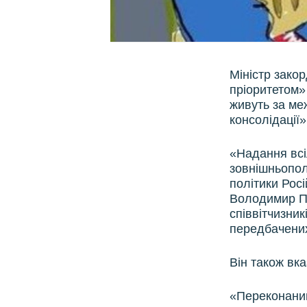
Міністр зако
пріоритетом»
живуть за меж
консолідації»
«Надання всі
зовнішньополі
політики Рос
Володимир Пу
співвітчизни
передбачених
Він також вка
«Переконаний