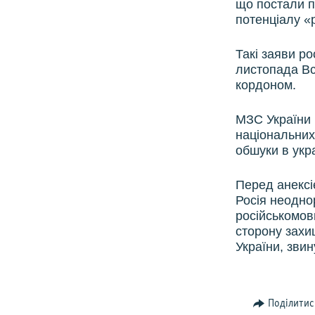
що постали п
потенціалу «
Такі заяви ро
листопада Все
кордоном.
МЗС України 
національних
обшуки в укра
Перед анексі
Росія неодно
російськомовн
сторону захи
України, зви
Поділитис