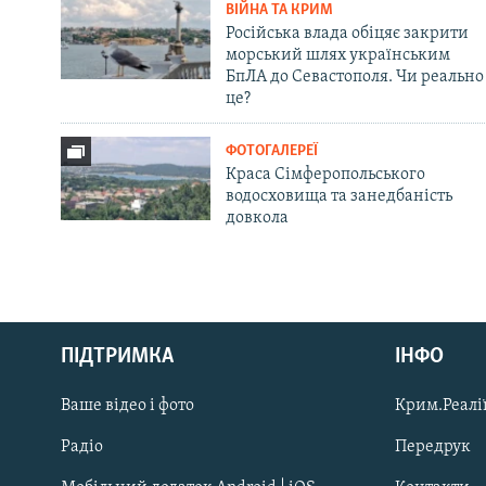
ВІЙНА ТА КРИМ
Російська влада обіцяє закрити
морський шлях українським
БпЛА до Севастополя. Чи реально
це?
ФОТОГАЛЕРЕЇ
Краса Сімферопольського
водосховища та занедбаність
довкола
Русский
ПІДТРИМКА
ІНФО
Qırımtatar
Ваше відео і фото
Крим.Реалії
ДОЛУЧАЙСЯ!
Радіо
Передрук