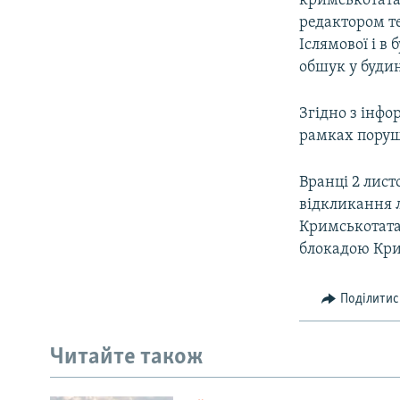
кримськотата
редактором т
Іслямової і в
обшук у будин
Згідно з інфо
рамках поруш
Вранці 2 лист
відкликання л
Кримськотата
блокадою Крим
Поділитис
Читайте також