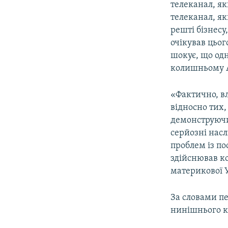
телеканал, я
телеканал, як
решті бізнесу
очікував цьог
шокує, що одн
колишньому А
«Фактично, вл
відносно тих,
демонструючи
серйозні насл
проблем із по
здійснював ко
материкової У
За словами п
нинішнього к