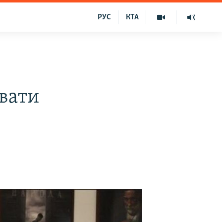
РУС
КТА
увати