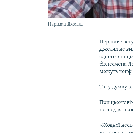
Наріман Джелял
Перший засту
Джелял не ви
одного з ініц
бізнесмена Л
можуть конфіс
Таку думку ві
При цьому він
несподіванко
«Жодної неспо
дії, для нас 