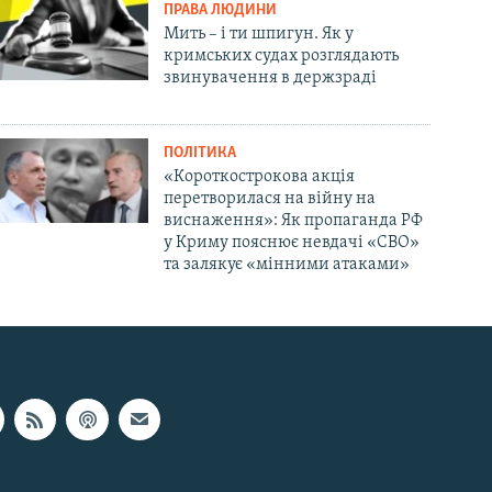
ПРАВА ЛЮДИНИ
Мить – і ти шпигун. Як у
кримських судах розглядають
звинувачення в держзраді
ПОЛІТИКА
«Короткострокова акція
перетворилася на війну на
виснаження»: Як пропаганда РФ
у Криму пояснює невдачі «СВО»
та залякує «мінними атаками»