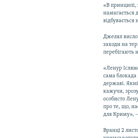
«В принципі, 
намагається 
відбувається н
Джелял вислов
заходи на тери
перебігають н
«Ленур Іслямо
сама блокада 
державі. Який
кажучи, зрозу
особисто Лен
про те, що, н
для Криму», –
Вранці 2 лис