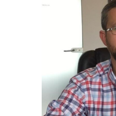
ВІДЕОУРОКИ «ELIFBE»
СВІДЧЕННЯ ОКУПАЦІЇ
УКРАЇНСЬКА ПРОБЛЕМА КРИМУ
ІНФОГРАФІКА