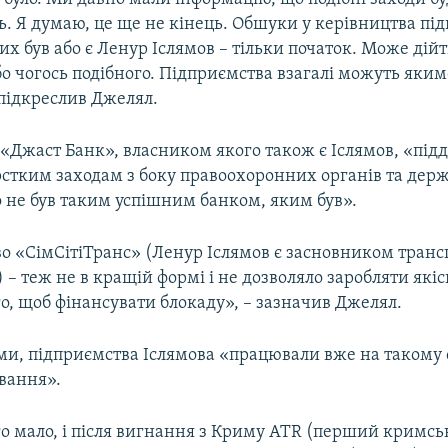
. Я думаю, це ще не кінець. Обшуки у керівництва пі
х був або є Ленур Іслямов – тільки початок. Може дійт
бо чогось подібного. Підприємства взагалі можуть яки
 підкреслив Джелял.
 «Джаст Банк», власником якого також є Іслямов, «під
стким заходам з боку правоохоронних органів та держ
о не був таким успішним банком, яким був».
о «СімСітіТранс» (Ленур Іслямов є засновником транс
) – теж не в кращій формі і не дозволяло заробляти якіс
о, щоб фінансувати блокаду», – зазначив Джелял.
ами, підприємства Іслямова «працювали вже на такому
вання».
го мало, і після вигнання з Криму АТR (перший кримс