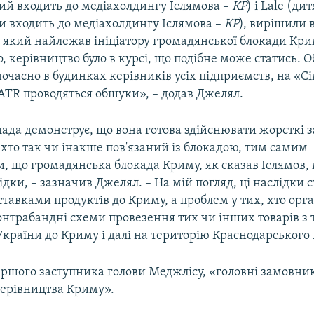
кий входить до медіахолдингу Іслямова –
КР
) і Lale (ди
и входить до медіахолдингу Іслямова –
КР
), вирішили 
, який найлежав ініціатору громадянської блокади Кри
о, керівництво було в курсі, що подібне може статись. 
очасно в будинках керівників усіх підприємств, на «Сі
ТR проводяться обшуки», – додав Джелял.
ада демонструє, що вона готова здійснювати жорсткі 
 хто так чи інакше пов'язаний із блокадою, тим самим
, що громадянська блокада Криму, як сказав Іслямов,
ідки, – зазначив Джелял. – На мій погляд, ці наслідки 
ставками продуктів до Криму, а проблем у тих, хто орга
нтрабандні схеми провезення тих чи інших товарів з 
країни до Криму і далі на територію Краснодарського
ершого заступника голови Меджлісу, «головні замовник
ерівництва Криму».