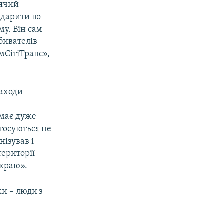
тячий
вдарити по
му. Він сам
Обивателів
мСітіТранс»,
заходи
 має дуже
стосуються не
нізував і
території
 краю».
и – люди з