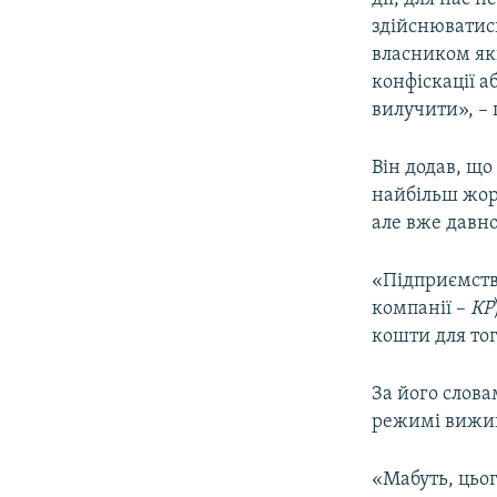
здійснюватись
власником яки
конфіскації а
вилучити», –
Він додав, що
найбільш жор
але вже давн
«Підприємств
компанії –
КР
кошти для тог
За його слов
режимі вижи
«Мабуть, цьо