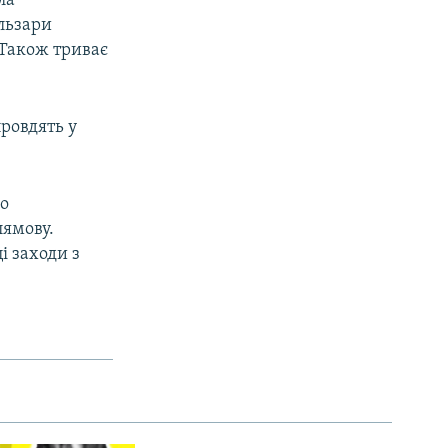
ла
льзари
 Також триває
ровдять у
ро
лямову.
ці заходи з