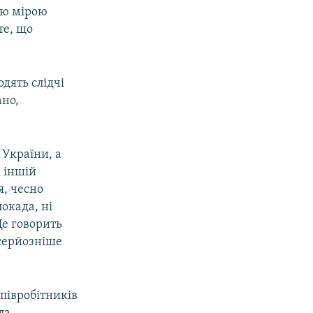
шою мірою
те, що
дять слідчі
ано,
 України, а
в іншій
я, чесно
окада, ні
Це говорить
 серйозніше
півробітників