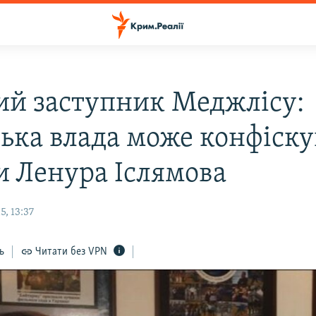
й заступник Меджлісу:
ська влада може конфіск
и Ленура Іслямова
, 13:37
ь
Читати без VPN