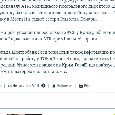
рського телеканалу ATR: Лілі Буджурової, яка працюва
елеканалу АТR, колишнього генерального директора Е
 будинку батьків власника телеканалу Ленура Іслямова.
ку в Москві і в рідної сестри Іслямова Ленари.
рмацією управління російського ФСБ у Криму, обшуки п
еної щодо власника ATR кримінальної справи.
опада Центробанк Росії розмістив також інформацію п
іцензії на роботу у ТОВ «Джаст Банк», що належить Іс
рський бізнесмен повідомив
Крим.Реалії
, що пов'язує 
у, ініціатором якої він також є.
ь
Читати без VPN
Follow us
Print