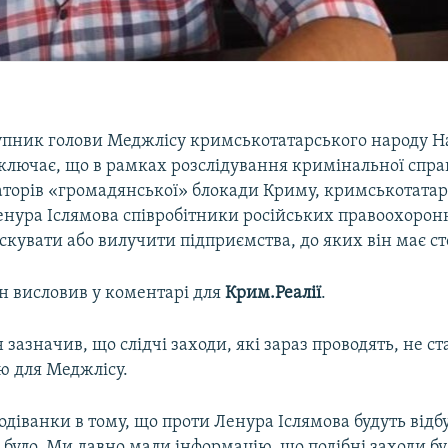
пник голови Меджлісу кримськотатарського народу Н
ключає, що в рамках розслідування кримінальної спр
іаторів «громадянської» блокади Криму, кримськотата
енура Іслямова співробітники російських правоохорон
кувати або вилучити підприємства, до яких він має ст
н висловив у коментарі для
Крим.Реалії
.
 зазначив, що слідчі заходи, які зараз проводять, не ст
ю для Меджлісу.
діванки в тому, що проти Ленура Іслямова будуть відб
не було. Ми давно мали інформацію, що подібні заходи б