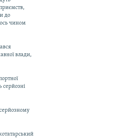
дприємств,
и до
мось чином
дався
авної влади,
портної
ь серйозні
 серйозному
ькотатарський