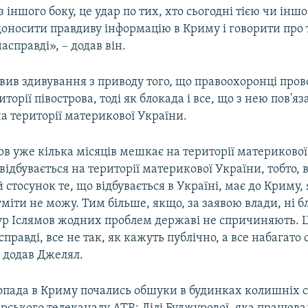
з іншого боку, це удар по тих, хто сьогодні тією чи ін
доносити правдиву інформацію в Криму і говорити про 
асправді», – додав він.
ив здивування з приводу того, що правоохоронці прово
торії півострова, тоді як блокада і все, що з нею пов'яз
а території материкової України.
в уже кілька місяців мешкає на території материкової
відбувається на території материкової України, тобто, 
 стосунок те, що відбувається в Україні, має до Криму, 
міти не можу. Тим більше, якщо, за заявою влади, ні бл
ур Іслямов жодних проблем державі не спричиняють. 
асправді, все не так, як кажуть публічно, а все набагато
 додав Джелял.
топада в Криму почались обшуки в будинках колишніх с