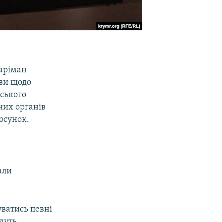
аріман
ави щодо
рського
них органів
осунок.
али
уватись певні
удуть