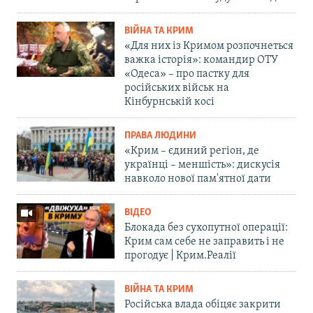
ВІЙНА ТА КРИМ
«Для них із Кримом розпочнеться
важка історія»: командир ОТУ
«Одеса» – про пастку для
російських військ на
Кінбурнській косі
ПРАВА ЛЮДИНИ
«Крим – єдиний регіон, де
українці – меншість»: дискусія
навколо нової пам'ятної дати
ВІДЕО
Блокада без сухопутної операції:
Крим сам себе не заправить і не
прогодує | Крим.Реалії
ВІЙНА ТА КРИМ
Російська влада обіцяє закрити