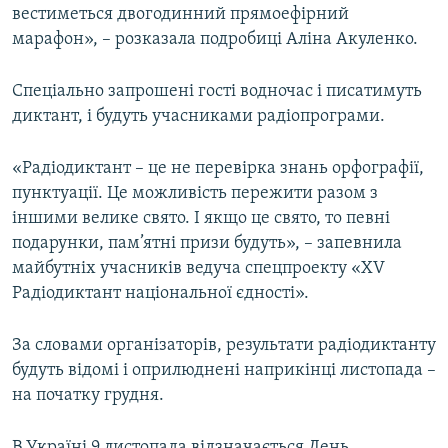
вестиметься двогодинний прямоефірний
марафон», – розказала подробиці Аліна Акуленко.
Спеціально запрошені гості водночас і писатимуть
диктант, і будуть учасниками радіопрограми.
«Радіодиктант – це не перевірка знань орфографії,
пунктуації. Це можливість пережити разом з
іншими велике свято. І якщо це свято, то певні
подарунки, пам’ятні призи будуть», – запевнила
майбутніх учасників ведуча спецпроекту «XV
Радіодиктант національної єдності».
За словами організаторів, результати радіодиктанту
будуть відомі і оприлюднені наприкінці листопада –
на початку грудня.
В Україні 9 листопада відзначається День