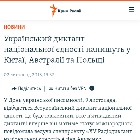
Доступність
посилання
Перейти
НОВИНИ
до
НОВИНИ
Український диктант
основного
ВОДА.КРИМ
матеріалу
національної єдності напишуть у
ВІДЕО ТА ФОТО
Перейти
Китаї, Австралії та Польщі
до
ПОЛІТИКА
основної
02 листопад 2015, 19:37
БЛОГИ
навігації
Перейти
Поділитись
Читати без VPN
ПОГЛЯД
до
У День української писемності, 9 листопада,
ІНТЕРВ'Ю
пошуку
відбудеться Всеукраїнський диктант національної
ВСЕ ЗА ДЕНЬ
єдності. Це буде ювілейний, вже п’ятнадцятий
СПЕЦПРОЕКТИ
диктант і вперше він матиме статус міжнародного,
повідомила ведуча спецпроекту «XV Радіодиктант
ЯК ОБІЙТИ БЛОКУВАННЯ
ДЕПОРТАЦІЯ
національної єдності» Аліна Акуленко.