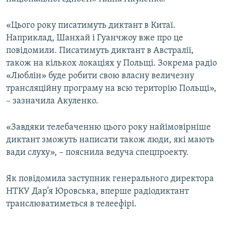
ВІДЕОУРОКИ «ELIFBE»
Русский
«Цього року писатимуть диктант в Китаї.
СВІДЧЕННЯ ОКУПАЦІЇ
Qırımtatar
Наприклад, Шанхай і Гуанчжоу вже про це
УКРАЇНСЬКА ПРОБЛЕМА КРИМУ
повідомили. Писатимуть диктант в Австралії,
також на кількох локаціях у Польщі. Зокрема радіо
ДОЛУЧАЙСЯ!
ІНФОГРАФІКА
«Люблін» буде робити свою власну величезну
трансляційну програму на всю територію Польщі»,
– зазначила Акуленко.
Усі сайти RFE/RL
«Завдяки телебаченню цього року найімовірніше
диктант зможуть написати також люди, які мають
вади слуху», – пояснила ведуча спецпроекту.
Як повідомила заступник генерального директора
НТКУ Дар’я Юровська, вперше радіодиктант
транслюватиметься в телеефірі.