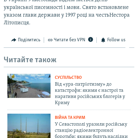
української писемності і мови. Свято встановлене
указом глави держави у 1997 році на честьНестора
Літописця.
Поділитись
Читати без VPN
Follow us
Читайте також
СУСПІЛЬСТВО
Від «ура-патріотизму» до
катастрофи: якими є настрої та
наративи російських блогерів у
Криму
ВІЙНА ТА КРИМ
У Севастополі уразили російську
станцію радіоелектронної
боротьби: якими будуть наслідки