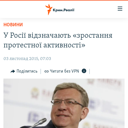
Доступність
посилання
Перейти
НОВИНИ
до
НОВИНИ
У Росії відзначають «зростання
основного
ВОДА.КРИМ
матеріалу
протестної активності»
ВІДЕО ТА ФОТО
Перейти
до
03 листопад 2015, 07:03
ПОЛІТИКА
основної
БЛОГИ
Поділитись
Читати без VPN
навігації
Перейти
ПОГЛЯД
до
ІНТЕРВ'Ю
пошуку
ВСЕ ЗА ДЕНЬ
СПЕЦПРОЕКТИ
ЯК ОБІЙТИ БЛОКУВАННЯ
ДЕПОРТАЦІЯ