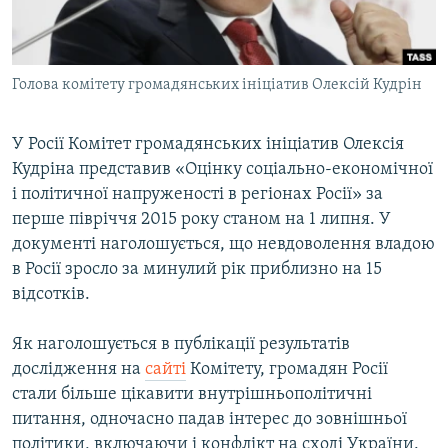
ВІДЕОУРОКИ «ELIFBE»
Русский
СВІДЧЕННЯ ОКУПАЦІЇ
Qırımtatar
Голова комітету громадянських ініціатив Олексій Кудрін
УКРАЇНСЬКА ПРОБЛЕМА КРИМУ
ДОЛУЧАЙСЯ!
ІНФОГРАФІКА
У Росії Комітет громадянських ініціатив Олексія
Кудріна представив «Оцінку соціально-економічної
і політичної напруженості в регіонах Росії» за
Усі сайти RFE/RL
перше півріччя 2015 року станом на 1 липня. У
документі наголошується, що невдоволення владою
в Росії зросло за минулий рік приблизно на 15
відсотків.
Як наголошується в публікації результатів
дослідження на
сайті
Комітету, громадян Росії
стали більше цікавити внутрішньополітичні
питання, одночасно падав інтерес до зовнішньої
політики, включаючи і конфлікт на сході України.