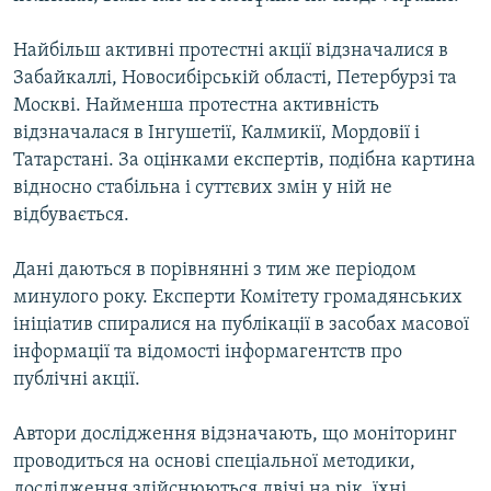
Найбільш активні протестні акції відзначалися в
Забайкаллі, Новосибірській області, Петербурзі та
Москві. Найменша протестна активність
відзначалася в Інгушетії, Калмикії, Мордовії і
Татарстані. За оцінками експертів, подібна картина
відносно стабільна і суттєвих змін у ній не
відбувається.
Дані даються в порівнянні з тим же періодом
минулого року. Експерти Комітету громадянських
ініціатив спиралися на публікації в засобах масової
інформації та відомості інформагентств про
публічні акції.
Автори дослідження відзначають, що моніторинг
проводиться на основі спеціальної методики,
дослідження здійснюються двічі на рік, їхні