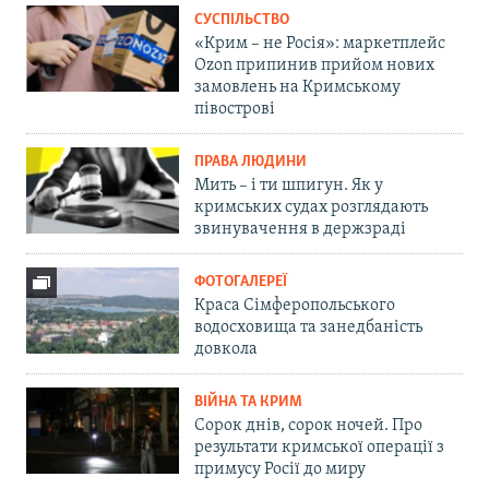
СУСПІЛЬСТВО
«Крим – не Росія»: маркетплейс
Ozon припинив прийом нових
замовлень на Кримському
півострові
ПРАВА ЛЮДИНИ
Мить – і ти шпигун. Як у
кримських судах розглядають
звинувачення в держзраді
ФОТОГАЛЕРЕЇ
Краса Сімферопольського
водосховища та занедбаність
довкола
ВІЙНА ТА КРИМ
Сорок днів, сорок ночей. Про
результати кримської операції з
примусу Росії до миру