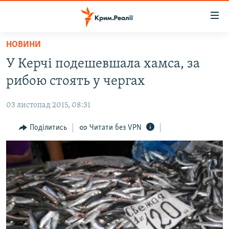
Доступність
посилання
Перейти
НОВИНИ
до
НОВИНИ
У Керчі подешевшала хамса, за
основного
ВОДА.КРИМ
матеріалу
рибою стоять у чергах
ВІДЕО ТА ФОТО
Перейти
до
03 листопад 2015, 08:31
ПОЛІТИКА
основної
БЛОГИ
Поділитись
Читати без VPN
навігації
Перейти
ПОГЛЯД
до
ІНТЕРВ'Ю
пошуку
ВСЕ ЗА ДЕНЬ
СПЕЦПРОЕКТИ
ЯК ОБІЙТИ БЛОКУВАННЯ
ДЕПОРТАЦІЯ