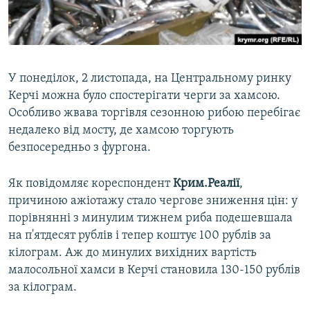
ВІДЕОУРОКИ «ELIFBE»
Русский
СВІДЧЕННЯ ОКУПАЦІЇ
Qırımtatar
УКРАЇНСЬКА ПРОБЛЕМА КРИМУ
У понеділок, 2 листопада, на Центральному ринку
ДОЛУЧАЙСЯ!
ІНФОГРАФІКА
Керчі можна було спостерігати черги за хамсою.
Особливо жвава торгівля сезонною рибою перебігає
недалеко від мосту, де хамсою торгують
безпосередньо з фургона.
Усі сайти RFE/RL
Як повідомляє кореспондент
Крим.Реалії
,
причиною ажіотажу стало чергове зниження цін: у
порівнянні з минулим тижнем риба подешевшала
на п'ятдесят рублів і тепер коштує 100 рублів за
кілограм. Аж до минулих вихідних вартість
малосольної хамси в Керчі становила 130-150 рублів
за кілограм.