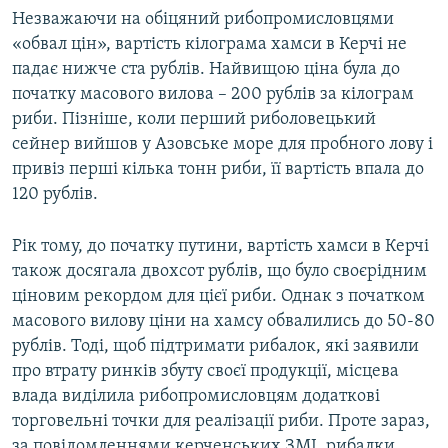
Незважаючи на обіцяний рибопромисловцями
«обвал цін», вартість кілограма хамси в Керчі не
падає нижче ста рублів. Найвищою ціна була до
початку масового вилова – 200 рублів за кілограм
риби. Пізніше, коли перший риболовецький
сейнер вийшов у Азовське море для пробного лову і
привіз перші кілька тонн риби, її вартість впала до
120 рублів.
Рік тому, до початку путини, вартість хамси в Керчі
також досягала двохсот рублів, що було своєрідним
ціновим рекордом для цієї риби. Однак з початком
масового вилову ціни на хамсу обвалились до 50-80
рублів. Тоді, щоб підтримати рибалок, які заявили
про втрату ринків збуту своєї продукції, місцева
влада виділила рибопромисловцям додаткові
торговельні точки для реалізації риби. Проте зараз,
за повідомленнями керченських ЗМІ, рибалки