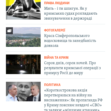
ПРАВА ЛЮДИНИ
Мить – і ти шпигун. Як у
кримських судах розглядають
звинувачення в держзраді
ФОТОГАЛЕРЕЇ
Краса Сімферопольського
водосховища та занедбаність
довкола
ВІЙНА ТА КРИМ
Сорок днів, сорок ночей. Про
результати кримської операції з
примусу Росії до миру
ПОЛІТИКА
«Короткострокова акція
перетворилася на війну на
виснаження»: Як пропаганда РФ
у Криму пояснює невдачі «СВО»
та залякує «мінними атаками»