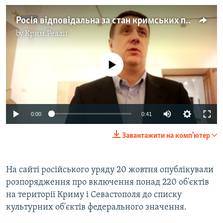
Росія відповідальна за стан кримських пам'яток культури – Кириленко (відео)
by
Крим.Реалії
No media source currently available
0:00
0:41
Завантажити на комп'ютер
На сайті російського уряду 20 жовтня опублікували
розпорядження про включення понад 220 об'єктів
на території Криму і Севастополя до списку
культурних об'єктів федерального значення.