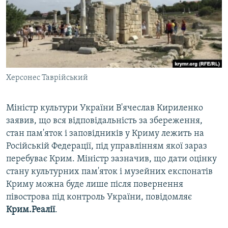
ВІДЕОУРОКИ «ELIFBE»
Русский
СВІДЧЕННЯ ОКУПАЦІЇ
Qırımtatar
УКРАЇНСЬКА ПРОБЛЕМА КРИМУ
ДОЛУЧАЙСЯ!
ІНФОГРАФІКА
Херсонес Таврійський
Міністр культури України В'ячеслав Кириленко
Усі сайти RFE/RL
заявив, що вся відповідальність за збереження,
стан пам'яток і заповідників у Криму лежить на
Російській Федерації, під управлінням якої зараз
перебуває Крим. Міністр зазначив, що дати оцінку
стану культурних пам'яток і музейних експонатів
Криму можна буде лише після повернення
півострова під контроль України, повідомляє
Крим.Реалії
.