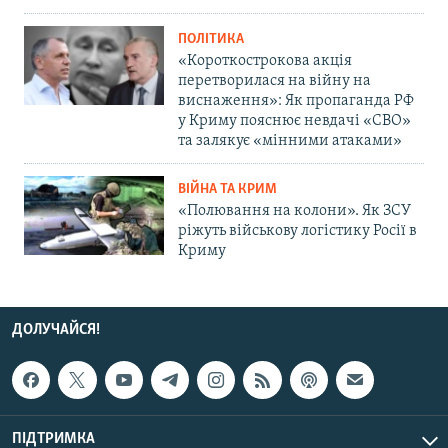
ПОЛІТИКА
«Короткострокова акція
перетворилася на війну на
виснаження»: Як пропаганда РФ
у Криму пояснює невдачі «СВО»
та залякує «мінними атаками»
ВІЙНА ТА КРИМ
«Полювання на колони». Як ЗСУ
ріжуть військову логістику Росії в
Криму
ДОЛУЧАЙСЯ!
ПІДТРИМКА