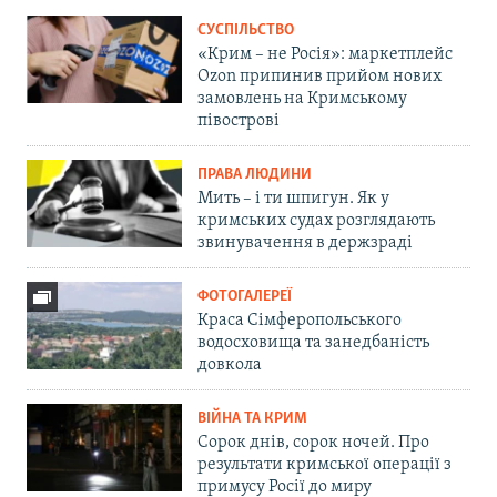
СУСПІЛЬСТВО
«Крим – не Росія»: маркетплейс
Ozon припинив прийом нових
замовлень на Кримському
півострові
ПРАВА ЛЮДИНИ
Мить – і ти шпигун. Як у
кримських судах розглядають
звинувачення в держзраді
ФОТОГАЛЕРЕЇ
Краса Сімферопольського
водосховища та занедбаність
довкола
ВІЙНА ТА КРИМ
Сорок днів, сорок ночей. Про
результати кримської операції з
примусу Росії до миру