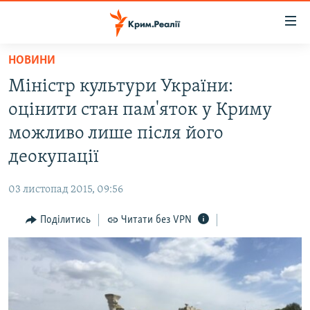
Доступність
посилання
Перейти
НОВИНИ
до
НОВИНИ
Міністр культури України:
основного
ВОДА.КРИМ
матеріалу
оцінити стан пам'яток у Криму
ВІДЕО ТА ФОТО
Перейти
можливо лише після його
до
ПОЛІТИКА
деокупації
основної
БЛОГИ
навігації
03 листопад 2015, 09:56
Перейти
ПОГЛЯД
до
Поділитись
Читати без VPN
ІНТЕРВ'Ю
пошуку
ВСЕ ЗА ДЕНЬ
СПЕЦПРОЕКТИ
ЯК ОБІЙТИ БЛОКУВАННЯ
ДЕПОРТАЦІЯ