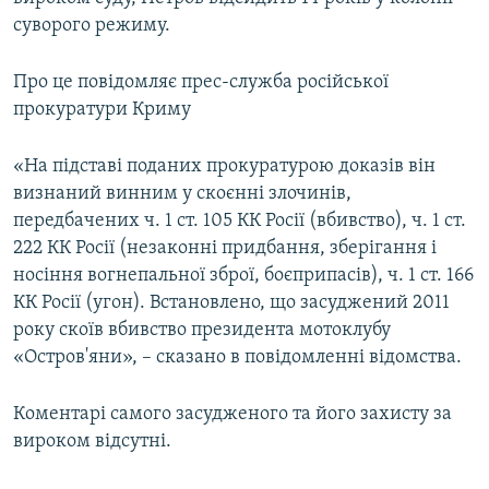
ВІДЕОУРОКИ «ELIFBE»
суворого режиму.
Русский
СВІДЧЕННЯ ОКУПАЦІЇ
Qırımtatar
Про це повідомляє прес-служба російської
УКРАЇНСЬКА ПРОБЛЕМА КРИМУ
прокуратури Криму
ДОЛУЧАЙСЯ!
ІНФОГРАФІКА
«На підставі поданих прокуратурою доказів він
визнаний винним у скоєнні злочинів,
передбачених ч. 1 ст. 105 КК Росії (вбивство), ч. 1 ст.
Усі сайти RFE/RL
222 КК Росії (незаконні придбання, зберігання і
носіння вогнепальної зброї, боєприпасів), ч. 1 ст. 166
КК Росії (угон). Встановлено, що засуджений 2011
року скоїв вбивство президента мотоклубу
«Остров'яни», – сказано в повідомленні відомства.
Коментарі самого засудженого та його захисту за
вироком відсутні.