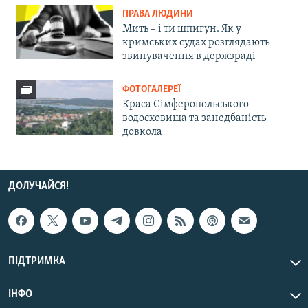
ПРАВА ЛЮДИНИ
Мить – і ти шпигун. Як у
кримських судах розглядають
звинувачення в держзраді
ФОТОГАЛЕРЕЇ
Краса Сімферопольського
водосховища та занедбаність
довкола
ДОЛУЧАЙСЯ!
ПІДТРИМКА
ІНФО