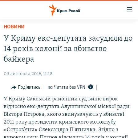
Доступність
посилання
Перейти
НОВИНИ
до
НОВИНИ
У Криму екс-депутата засудили до
основного
ВОДА.КРИМ
матеріалу
14 років колонії за вбивство
ВІДЕО ТА ФОТО
Перейти
байкера
до
ПОЛІТИКА
основної
03 листопад 2015, 11:18
БЛОГИ
навігації
Перейти
Поділитись
Читати без VPN
ПОГЛЯД
до
У Криму Сакський районний суд виніс вирок
ІНТЕРВ'Ю
пошуку
відносно екс-депутата Алуштинської міської ради
ВСЕ ЗА ДЕНЬ
Віктора Петрова, якого звинувачують у вбивстві
СПЕЦПРОЕКТИ
2011 року президента кримського мотоклубу
«Остров'яни» Олександра П'ятничка. Згідно з
ЯК ОБІЙТИ БЛОКУВАННЯ
ДЕПОРТАЦІЯ
вироком суду, Петров відсидить 14 років у колонії