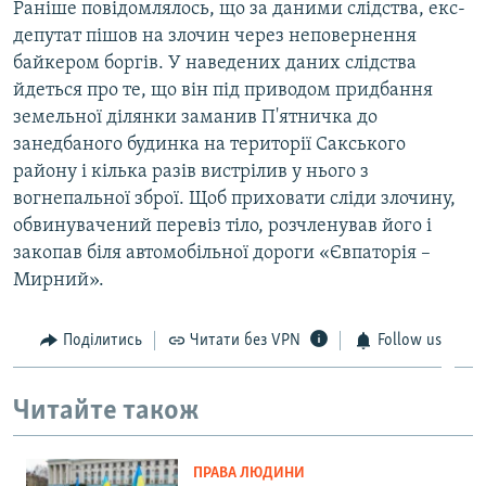
Раніше повідомлялось, що за даними слідства, екс-
депутат пішов на злочин через неповернення
байкером боргів. У наведених даних слідства
йдеться про те, що він під приводом придбання
земельної ділянки заманив П'ятничка до
занедбаного будинка на території Сакського
району і кілька разів вистрілив у нього з
вогнепальної зброї. Щоб приховати сліди злочину,
обвинувачений перевіз тіло, розчленував його і
закопав біля автомобільної дороги «Євпаторія –
Мирний».
Поділитись
Читати без VPN
Follow us
Читайте також
ПРАВА ЛЮДИНИ