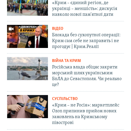
«Крим – єдиний регіон, де
українці – меншість»: дискусія
навколо нової пам'ятної дати
ВІДЕО
Блокада без сухопутної операції:
Крим сам себе не заправить і не
прогодує | Крим.Реалії
ВІЙНА ТА КРИМ
Російська влада обіцяє закрити
морський шлях українським
БпЛА до Севастополя. Чи реально
це?
СУСПІЛЬСТВО
«Крим – не Росія»: маркетплейс
Ozon припинив прийом нових
замовлень на Кримському
півострові