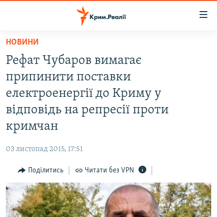
Доступність
посилання
Перейти
НОВИНИ
до
НОВИНИ
Рефат Чубаров вимагає
основного
ВОДА.КРИМ
матеріалу
припинити поставки
ВІДЕО ТА ФОТО
Перейти
електроенергії до Криму у
до
ПОЛІТИКА
відповідь на репресії проти
основної
БЛОГИ
навігації
кримчан
Перейти
ПОГЛЯД
до
03 листопад 2015, 17:51
ІНТЕРВ'Ю
пошуку
Поділитись
Читати без VPN
ВСЕ ЗА ДЕНЬ
СПЕЦПРОЕКТИ
ЯК ОБІЙТИ БЛОКУВАННЯ
ДЕПОРТАЦІЯ