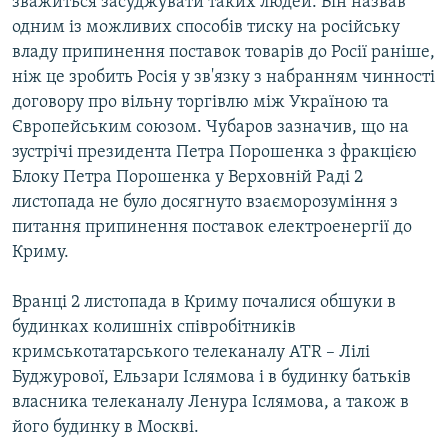
зважиться засуджувати таких людей. Він назвав
одним із можливих способів тиску на російську
владу припинення поставок товарів до Росії раніше,
ніж це зробить Росія у зв'язку з набранням чинності
договору про вільну торгівлю між Україною та
Європейським союзом. Чубаров зазначив, що на
зустрічі президента Петра Порошенка з фракцією
Блоку Петра Порошенка у Верховній Раді 2
листопада не було досягнуто взаєморозуміння з
питання припинення поставок електроенергії до
Криму.
Вранці 2 листопада в Криму почалися обшуки в
будинках колишніх співробітників
кримськотатарського телеканалу ATR – Лілі
Буджурової, Ельзари Іслямова і в будинку батьків
власника телеканалу Ленура Іслямова, а також в
його будинку в Москві.