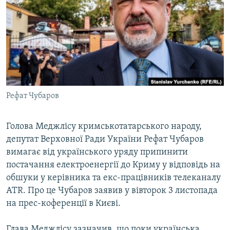
ВІДЕОУРОКИ «ELIFBE»
Русский
СВІДЧЕННЯ ОКУПАЦІЇ
Qırımtatar
УКРАЇНСЬКА ПРОБЛЕМА КРИМУ
ДОЛУЧАЙСЯ!
ІНФОГРАФІКА
Рефат Чубаров
Усі сайти RFE/RL
Голова Меджлісу кримськотатарського народу,
депутат Верховної Ради України Рефат Чубаров
вимагає від українського уряду припинити
постачання електроенергії до Криму у відповідь на
обшуки у керівника та екс-працівників телеканалу
ATR. Про це Чубаров заявив у вівторок 3 листопада
на прес-коференції в Києві.
Глава Меджлісу зазначив, що поки українська