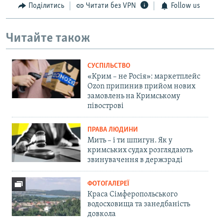
Поділитись
Читати без VPN
Follow us
Читайте також
СУСПІЛЬСТВО
«Крим – не Росія»: маркетплейс
Ozon припинив прийом нових
замовлень на Кримському
півострові
ПРАВА ЛЮДИНИ
Мить – і ти шпигун. Як у
кримських судах розглядають
звинувачення в держзраді
ФОТОГАЛЕРЕЇ
Краса Сімферопольського
водосховища та занедбаність
довкола