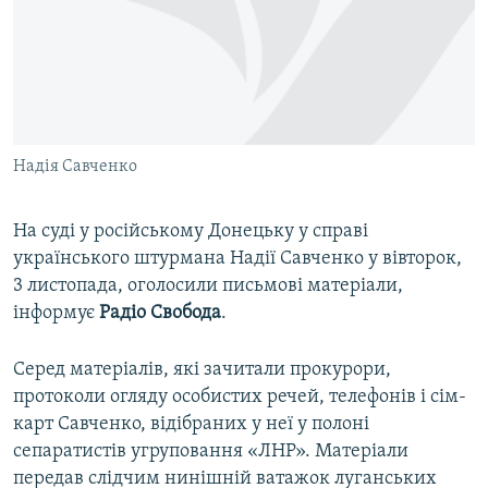
ВІДЕОУРОКИ «ELIFBE»
Русский
СВІДЧЕННЯ ОКУПАЦІЇ
Qırımtatar
УКРАЇНСЬКА ПРОБЛЕМА КРИМУ
ДОЛУЧАЙСЯ!
ІНФОГРАФІКА
Надія Савченко
На суді у російському Донецьку у справі
Усі сайти RFE/RL
українського штурмана Надії Савченко у вівторок,
3 листопада, оголосили письмові матеріали,
інформує
Радіо Свобода
.
Серед матеріалів, які зачитали прокурори,
протоколи огляду особистих речей, телефонів і сім-
карт Савченко, відібраних у неї у полоні
сепаратистів угруповання «ЛНР». Матеріали
передав слідчим нинішній ватажок луганських