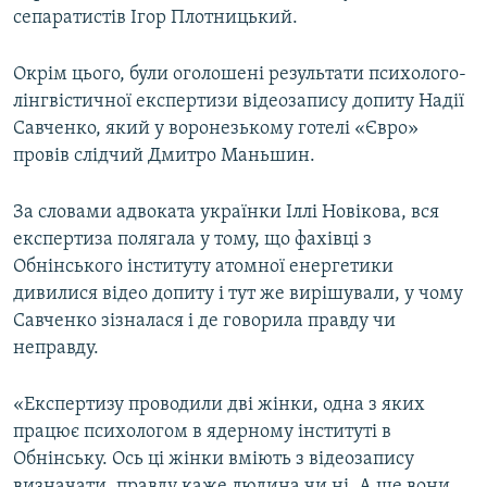
сепаратистів Ігор Плотницький.
Окрім цього, були оголошені результати психолого-
лінгвістичної експертизи відеозапису допиту Надії
Савченко, який у воронезькому готелі «Євро»
провів слідчий Дмитро Маньшин.
За словами адвоката українки Іллі Новікова, вся
експертиза полягала у тому, що фахівці з
Обнінського інституту атомної енергетики
дивилися відео допиту і тут же вирішували, у чому
Савченко зізналася і де говорила правду чи
неправду.
«Експертизу проводили дві жінки, одна з яких
працює психологом в ядерному інституті в
Обнінську. Ось ці жінки вміють з відеозапису
визначати, правду каже людина чи ні. А ще вони