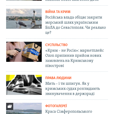
ВІЙНА ТА КРИМ
Російська влада обіцяє закрити
морський шлях українським
БпЛА до Севастополя. Чи реально
це?
СУСПІЛЬСТВО
«Крим – не Росія»: маркетплейс
Ozon припинив прийом нових
замовлень на Кримському
півострові
ПРАВА ЛЮДИНИ
Мить – і ти шпигун. Як у
кримських судах розглядають
звинувачення в держзраді
ФОТОГАЛЕРЕЇ
Краса Сімферопольського