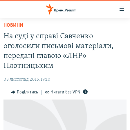
Доступність
посилання
Перейти
НОВИНИ
до
НОВИНИ
На суді у справі Савченко
основного
ВОДА.КРИМ
матеріалу
оголосили письмові матеріали,
ВІДЕО ТА ФОТО
Перейти
передані главою «ЛНР»
до
ПОЛІТИКА
Плотницьким
основної
БЛОГИ
навігації
03 листопад 2015, 19:10
Перейти
ПОГЛЯД
до
Поділитись
Читати без VPN
ІНТЕРВ'Ю
пошуку
ВСЕ ЗА ДЕНЬ
СПЕЦПРОЕКТИ
ЯК ОБІЙТИ БЛОКУВАННЯ
ДЕПОРТАЦІЯ