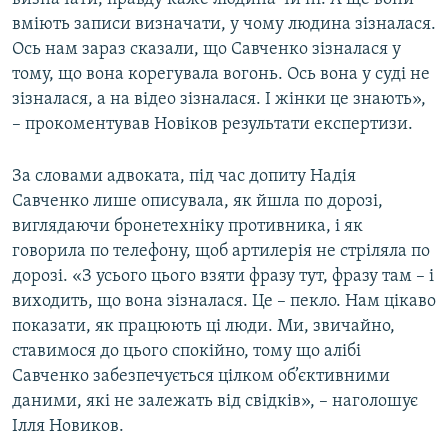
вміють записи визначати, у чому людина зізналася.
Ось нам зараз сказали, що Савченко зізналася у
тому, що вона корегувала вогонь. Ось вона у суді не
зізналася, а на відео зізналася. І жінки це знають»,
– прокоментував Новіков результати експертизи.
За словами адвоката, під час допиту Надія
Савченко лише описувала, як йшла по дорозі,
виглядаючи бронетехніку противника, і як
говорила по телефону, щоб артилерія не стріляла по
дорозі. «З усього цього взяти фразу тут, фразу там – і
виходить, що вона зізналася. Це – пекло. Нам цікаво
показати, як працюють ці люди. Ми, звичайно,
ставимося до цього спокійно, тому що алібі
Савченко забезпечується цілком об’єктивними
даними, які не залежать від свідків», – наголошує
Ілля Новиков.