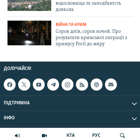
водосховища та занедбаність
довкола
ВІЙНА ТА КРИМ
Сорок днів, сорок ночей. Про
результати кримської операції з
примусу Росії до миру
ДОЛУЧАЙСЯ!
ПІДТРИМКА
ІНФО
© Крим.Реалії, 2026 | Усі права застережено.
КТА
РУС