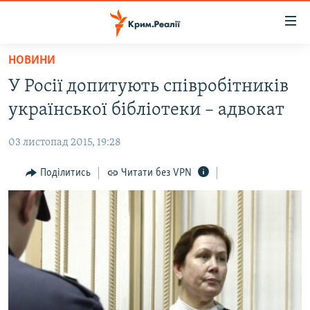
Доступність
посилання
Перейти
НОВИНИ
до
НОВИНИ
У Росії допитують співробітників
основного
ВОДА.КРИМ
матеріалу
української бібліотеки – адвокат
ВІДЕО ТА ФОТО
Перейти
до
03 листопад 2015, 19:28
ПОЛІТИКА
основної
БЛОГИ
Поділитись
Читати без VPN
навігації
Перейти
ПОГЛЯД
до
ІНТЕРВ'Ю
пошуку
ВСЕ ЗА ДЕНЬ
СПЕЦПРОЕКТИ
ЯК ОБІЙТИ БЛОКУВАННЯ
ДЕПОРТАЦІЯ