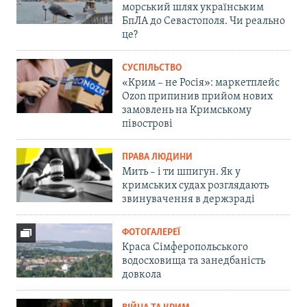
морський шлях українським
БпЛА до Севастополя. Чи реально
це?
СУСПІЛЬСТВО
«Крим – не Росія»: маркетплейс
Ozon припинив прийом нових
замовлень на Кримському
півострові
ПРАВА ЛЮДИНИ
Мить – і ти шпигун. Як у
кримських судах розглядають
звинувачення в держзраді
ФОТОГАЛЕРЕЇ
Краса Сімферопольського
водосховища та занедбаність
довкола