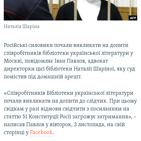
ВІДЕОУРОКИ «ELIFBE»
Русский
СВІДЧЕННЯ ОКУПАЦІЇ
Qırımtatar
Наталія Шаріна
УКРАЇНСЬКА ПРОБЛЕМА КРИМУ
ДОЛУЧАЙСЯ!
ІНФОГРАФІКА
Російські силовики почали викликати на допити
співробітників бібліотеки української літератури у
Москві, повідомляє Іван Павлов, адвокат
Усі сайти RFE/RL
директорки цієї бібліотеки Наталії Шаріної, яку суд
помістив під домашній арешт.
«Співробітників Бібліотеки української літератури
почали викликати на допити до слідчих. При цьому
свідкам у разі відмови свідчити з посиланням на
статтю 51 Конституції Росії загрожує затримання», –
написав Павлов у вівторок, 3 листопада, на свій
сторінці у
Facebook
.