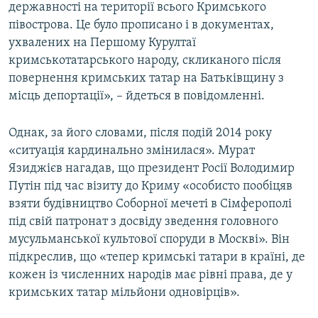
державності на території всього Кримського
півострова. Це було прописано і в документах,
ухвалених на Першому Курултаї
кримськотатарського народу, скликаного після
повернення кримських татар на Батьківщину з
місць депортації», – йдеться в повідомленні.
Однак, за його словами, після подій 2014 року
«ситуація кардинально змінилася». Мурат
Язиджієв нагадав, що президент Росії Володимир
Путін під час візиту до Криму «особисто пообіцяв
взяти будівництво Соборної мечеті в Сімферополі
під свій патронат з досвіду зведення головного
мусульманської культової споруди в Москві». Він
підкреслив, що «тепер кримські татари в країні, де
кожен із численних народів має рівні права, де у
кримських татар мільйони одновірців».