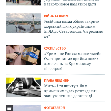
навколо нової пам'ятної дати
ВІЙНА ТА КРИМ
Російська влада обіцяє закрити
морський шлях українським
БпЛА до Севастополя. Чи реально
це?
СУСПІЛЬСТВО
«Крим – не Росія»: маркетплейс
Ozon припинив прийом нових
замовлень на Кримському
півострові
ПРАВА ЛЮДИНИ
Мить – і ти шпигун. Як у
кримських судах розглядають
звинувачення в держзраді
ФОТОГАЛЕРЕЇ