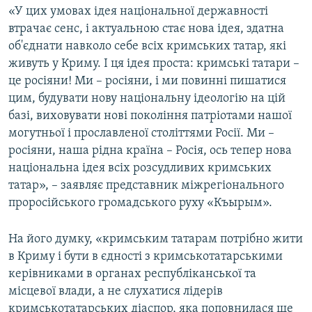
«У цих умовах ідея національної державності
втрачає сенс, і актуальною стає нова ідея, здатна
об'єднати навколо себе всіх кримських татар, які
живуть у Криму. І ця ідея проста: кримські татари –
це росіяни! Ми – росіяни, і ми повинні пишатися
цим, будувати нову національну ідеологію на цій
базі, виховувати нові покоління патріотами нашої
могутньої і прославленої століттями Росії. Ми –
росіяни, наша рідна країна – Росія, ось тепер нова
національна ідея всіх розсудливих кримських
татар», – заявляє представник міжрегіонального
проросійського громадського руху «Къырым».
На його думку, «кримським татарам потрібно жити
в Криму і бути в єдності з кримськотатарськими
керівниками в органах республіканської та
місцевої влади, а не слухатися лідерів
кримськотатарських діаспор, яка поповнилася ще