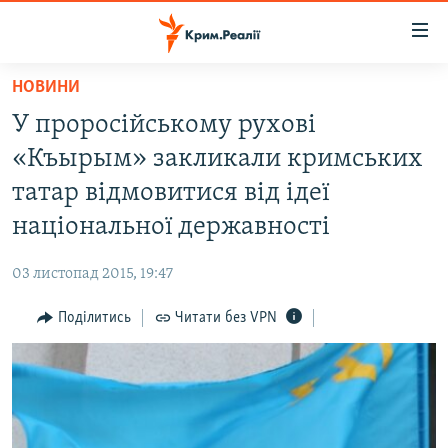
Доступність
посилання
Перейти
НОВИНИ
до
НОВИНИ
У проросійському рухові
основного
ВОДА.КРИМ
матеріалу
«Къырым» закликали кримських
ВІДЕО ТА ФОТО
Перейти
татар відмовитися від ідеї
до
ПОЛІТИКА
національної державності
основної
БЛОГИ
навігації
03 листопад 2015, 19:47
Перейти
ПОГЛЯД
до
Поділитись
Читати без VPN
ІНТЕРВ'Ю
пошуку
ВСЕ ЗА ДЕНЬ
СПЕЦПРОЕКТИ
ЯК ОБІЙТИ БЛОКУВАННЯ
ДЕПОРТАЦІЯ