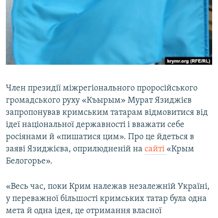
ВІДЕОУРОКИ «ELIFBE»
Русский
СВІДЧЕННЯ ОКУПАЦІЇ
Qırımtatar
УКРАЇНСЬКА ПРОБЛЕМА КРИМУ
ДОЛУЧАЙСЯ!
ІНФОГРАФІКА
Член президії міжрегіонального проросійського
громадського руху «Къырым» Мурат Язиджієв
Усі сайти RFE/RL
запропонував кримським татарам відмовитися від
ідеї національної державності і вважати себе
росіянами й «пишатися цим». Про це йдеться в
заяві Язиджієва, оприлюдненій на
сайті
«Крым
Белогорье».
«Весь час, поки Крим належав незалежній Україні,
у переважної більшості кримських татар була одна
мета й одна ідея, це отримання власної