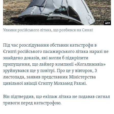
ВІДЕОУРОКИ «ELIFBE»
Русский
СВІДЧЕННЯ ОКУПАЦІЇ
Qırımtatar
УКРАЇНСЬКА ПРОБЛЕМА КРИМУ
Уламки російського літака, що розбився на Синаї
ДОЛУЧАЙСЯ!
ІНФОГРАФІКА
Під час розслідування обставин катастрофи в
Єгипті російського пасажирського літака наразі не
Усі сайти RFE/RL
знайдено доказів, які могли б підкріпити
припущення, що лайнер компанії «Когалимавіа»
зруйнувався ще у повітрі. Про це у вівторок, 3
листопада, заявив представник Міністерства
цивільної авіації Єгипту Мохамед Рахмі.
Він підтвердив, що екіпаж літака не подавав сигнал
тривоги перед катастрофою.