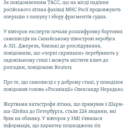
За повідомленням ТАСС, що на місці падіння
російського літака фахівці МНС Росії продовжують
операцію з пошуку і збору фрагментів судна.
У вівторок експерти почали розшифровку бортових
самописців на Синайському півострові аеробуса
А-321. Джерела, близькі до розслідування,
повідомили, що «чорні скриньки» перебувають у
задовільному стані і можуть містити ключ до
розгадки, повідомляє Reuters.
Про те, що самописці є у доброму стані, у понеділок
повідомив голова «Росавіації» Олександр Нерадько.
Жертвами катастрофи літака, що прямував з Шарм-
аш-Шейха до Петербурга, стали 224 людини, які
були на облавку. У вівторок у ЗМІ з’явилася
інформація, що характер пошкоджень тіл