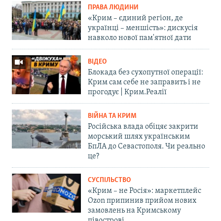
ПРАВА ЛЮДИНИ
«Крим – єдиний регіон, де
українці – меншість»: дискусія
навколо нової пам'ятної дати
ВІДЕО
Блокада без сухопутної операції:
Крим сам себе не заправить і не
прогодує | Крим.Реалії
ВІЙНА ТА КРИМ
Російська влада обіцяє закрити
морський шлях українським
БпЛА до Севастополя. Чи реально
це?
СУСПІЛЬСТВО
«Крим – не Росія»: маркетплейс
Ozon припинив прийом нових
замовлень на Кримському
півострові