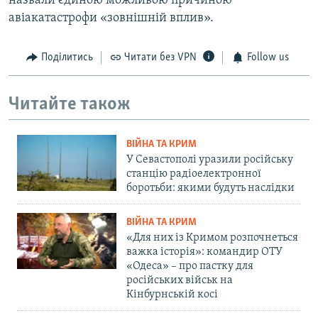
назвали єдиною можливою причиною
авіакатастрофи «зовнішній вплив».
Поділитись
Читати без VPN
Follow us
Читайте також
ВІЙНА ТА КРИМ
У Севастополі уразили російську
станцію радіоелектронної
боротьби: якими будуть наслідки
ВІЙНА ТА КРИМ
«Для них із Кримом розпочнеться
важка історія»: командир ОТУ
«Одеса» – про пастку для
російських військ на
Кінбурнській косі