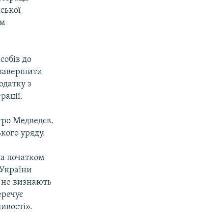
йської
ам
собів до
, завершити
одатку з
рації.
итро Медведєв.
ького уряду.
ла початком
 України
 не визнають
еречує
ивості».