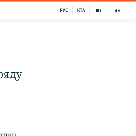
РУС
КТА
ряду
страції