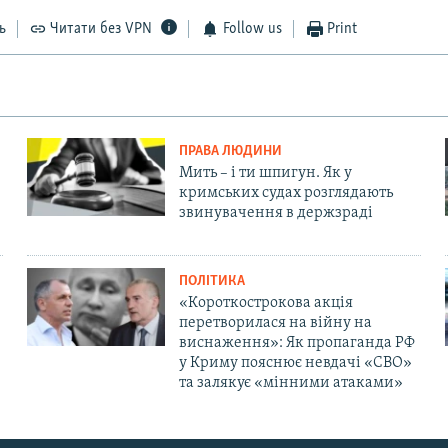
ь
Читати без VPN
Follow us
Print
ПРАВА ЛЮДИНИ
Мить – і ти шпигун. Як у
кримських судах розглядають
звинувачення в держзраді
ПОЛІТИКА
«Короткострокова акція
перетворилася на війну на
виснаження»: Як пропаганда РФ
у Криму пояснює невдачі «СВО»
та залякує «мінними атаками»