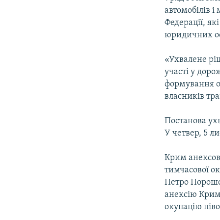
ВІДЕОУРОКИ «ELIFBE»
автомобілів і
СВІДЧЕННЯ ОКУПАЦІЇ
Федерації, як
юридичних осі
УКРАЇНСЬКА ПРОБЛЕМА КРИМУ
ІНФОГРАФІКА
«Ухвалене рі
участі у доро
формування о
власників тра
Постанова ухв
У четвер, 5 л
Крим анексов
тимчасової ок
Петро Пороше
анексію Крим
окупацію піво