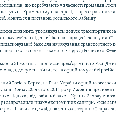
 мотоциклів, що перебувають у власності громадян Росі
і живуть на Кримському півострові, і зареєстрованих т
б, мовиться в постанові російського Кабміну.
шення дозволить упорядкувати допуск транспортних за
жньому русі та їх ідентифікацію в процесі експлуатації
податковуваної бази для нарахування транспортного п
нспортних засобів», – вважають в уряді Російської Феде
алена 31 жовтня, її підписав прем'єр-міністр Росії Дм
истопада, документ з'явився на офіційному сайті російс
аний Росією. Верховна Рада України офіційно оголоси
упації Криму 20 лютого 2014 року. 7 жовтня президент
нко підписав відповідний закон. Країни Заходу також
у і запровадили низку економічних санкцій. Росія зап
строва і називає це «відновленням історичної справедл