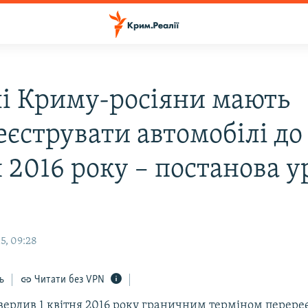
і Криму-росіяни мають
еєструвати автомобілі до
 2016 року – постанова у
5, 09:28
ь
Читати без VPN
твердив 1 квітня 2016 року граничним терміном перереє