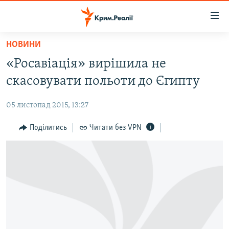
Доступність
посилання
Перейти
НОВИНИ
до
НОВИНИ
«Росавіація» вирішила не
основного
ВОДА.КРИМ
матеріалу
скасовувати польоти до Єгипту
ВІДЕО ТА ФОТО
Перейти
до
05 листопад 2015, 13:27
ПОЛІТИКА
основної
БЛОГИ
Поділитись
Читати без VPN
навігації
Перейти
ПОГЛЯД
до
ІНТЕРВ'Ю
пошуку
ВСЕ ЗА ДЕНЬ
СПЕЦПРОЕКТИ
ЯК ОБІЙТИ БЛОКУВАННЯ
ДЕПОРТАЦІЯ