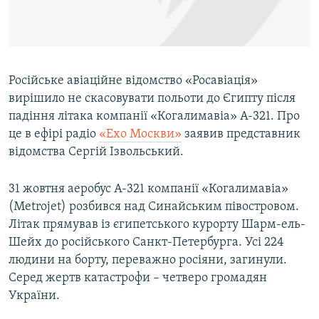
ВІДЕОУРОКИ «ELIFBE»
Русский
СВІДЧЕННЯ ОКУПАЦІЇ
Qırımtatar
УКРАЇНСЬКА ПРОБЛЕМА КРИМУ
Російське авіаційне відомство «Росавіація»
ДОЛУЧАЙСЯ!
ІНФОГРАФІКА
вирішило не скасовувати польоти до Єгипту після
падіння літака компанії «Когалимавіа» А-321. Про
це в ефірі радіо
«Ехо Москви»
заявив представник
відомства Сергій Ізвольський.
Усі сайти RFE/RL
31 жовтня аеробус А-321 компанії «Когалимавіа»
(Metrojet) розбився над Синайським півостровом.
Літак прямував із єгипетського курорту Шарм-ель-
Шейх до російського Санкт-Петербурга. Усі 224
людини на борту, переважно росіяни, загинули.
Серед жертв катастрофи – четверо громадян
України.