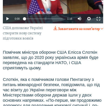
ВІДЕОУРОКИ «ELIFBE»
Русский
СВІДЧЕННЯ ОКУПАЦІЇ
Qırımtatar
0:00
1:16
УКРАЇНСЬКА ПРОБЛЕМА КРИМУ
США допоможе Україні
Завантажити на комп'ютер
ДОЛУЧАЙСЯ!
ІНФОГРАФІКА
створити нову систему
підготовки вояків
Усі сайти RFE/RL
Помічник міністра оборони США Елісса Слоткін
заявляє, що до 2020 року українська армія буде
переведена на стандарти НАТО, і США
сприятимуть цьому.
Слоткін, яка є помічником голови Пентагону з
питань міжнародної безпеки, повідомила, що під
час візиту до України переговори між
Міністерствами оборони держав ішли у двох
основних напрямках. «По-перше, ми продовжимо
допомогу для подолання кризової ситуації і, по-