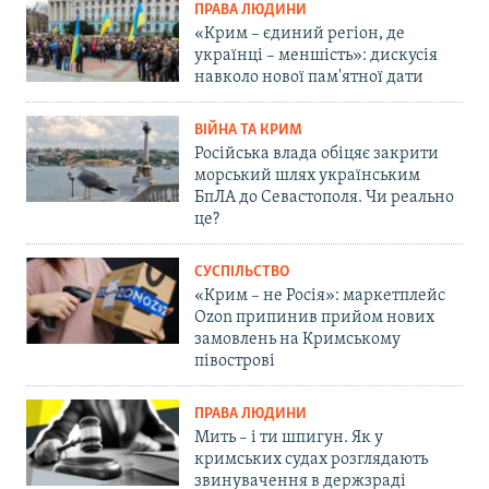
ПРАВА ЛЮДИНИ
«Крим – єдиний регіон, де
українці – меншість»: дискусія
навколо нової пам'ятної дати
ВІЙНА ТА КРИМ
Російська влада обіцяє закрити
морський шлях українським
БпЛА до Севастополя. Чи реально
це?
СУСПІЛЬСТВО
«Крим – не Росія»: маркетплейс
Ozon припинив прийом нових
замовлень на Кримському
півострові
ПРАВА ЛЮДИНИ
Мить – і ти шпигун. Як у
кримських судах розглядають
звинувачення в держзраді