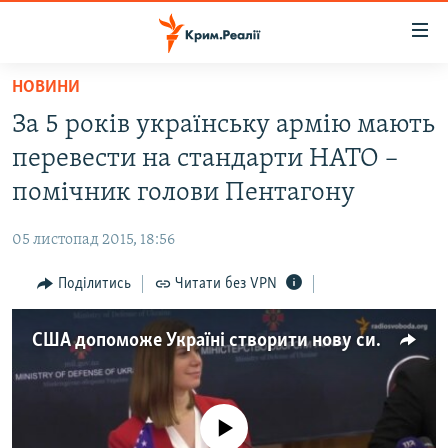
Доступність
посилання
Перейти
НОВИНИ
до
НОВИНИ
За 5 років українську армію мають
основного
ВОДА.КРИМ
матеріалу
перевести на стандарти НАТО –
ВІДЕО ТА ФОТО
Перейти
помічник голови Пентагону
до
ПОЛІТИКА
основної
05 листопад 2015, 18:56
БЛОГИ
навігації
Перейти
Поділитись
Читати без VPN
ПОГЛЯД
до
ІНТЕРВ'Ю
пошуку
США допоможе Україні створити нову систему підготовки вояків
ВСЕ ЗА ДЕНЬ
СПЕЦПРОЕКТИ
No media source currently available
ЯК ОБІЙТИ БЛОКУВАННЯ
ДЕПОРТАЦІЯ