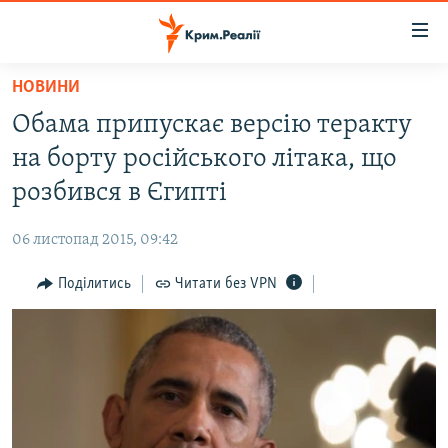
Доступність
посилання
Перейти
НОВИНИ
до
НОВИНИ
Обама припускає версію теракту
основного
ВОДА.КРИМ
матеріалу
на борту російського літака, що
ВІДЕО ТА ФОТО
Перейти
розбився в Єгипті
до
ПОЛІТИКА
основної
06 листопад 2015, 09:42
БЛОГИ
навігації
Перейти
Поділитись
Читати без VPN
ПОГЛЯД
до
ІНТЕРВ'Ю
пошуку
ВСЕ ЗА ДЕНЬ
СПЕЦПРОЕКТИ
ЯК ОБІЙТИ БЛОКУВАННЯ
ДЕПОРТАЦІЯ