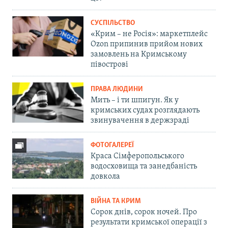
СУСПІЛЬСТВО
«Крим – не Росія»: маркетплейс
Ozon припинив прийом нових
замовлень на Кримському
півострові
ПРАВА ЛЮДИНИ
Мить – і ти шпигун. Як у
кримських судах розглядають
звинувачення в держзраді
ФОТОГАЛЕРЕЇ
Краса Сімферопольського
водосховища та занедбаність
довкола
ВІЙНА ТА КРИМ
Сорок днів, сорок ночей. Про
результати кримської операції з