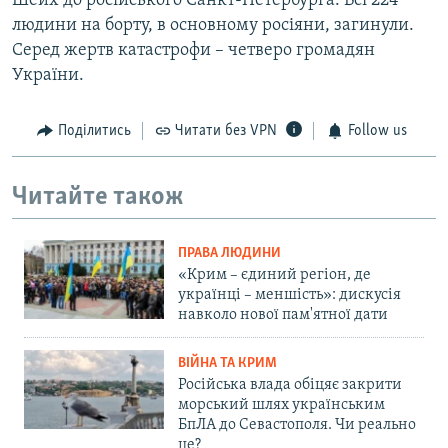
Шейх до російського Санкт-Петербурга. Всі 224
людини на борту, в основному росіяни, загинули.
Серед жертв катастрофи – четверо громадян
України.
Поділитись
Читати без VPN
Follow us
Читайте також
ПРАВА ЛЮДИНИ
«Крим – єдиний регіон, де
українці – меншість»: дискусія
навколо нової пам'ятної дати
ВІЙНА ТА КРИМ
Російська влада обіцяє закрити
морський шлях українським
БпЛА до Севастополя. Чи реально
це?