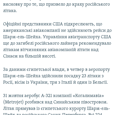
висновку про те, що призвело до краху російського
літака.
Офіційні представники США підкреслюють, що
американські авіакомпанії не здійснюють рейси до
Шарм-ель-Шейха. Управління авіатранспорту США
ще до загибелі російського лайнера рекомендувало
літакам вітчизняних авіакомпаній літати над
Сінаєм на більшій висоті.
За даними єгипетської влади, в четвер в аеропорту
Шарм-ель-Шейха здійснили посадку 23 літаки з
Росії, вісім із України, три з Італії й один із Бельгії.
31 жовтня аеробус А-321 компанії «Когалимавіа»
(Metrojet) розбився над Синайським півостровом.
Літак прямував із єгипетського курорту Шарм-ель-