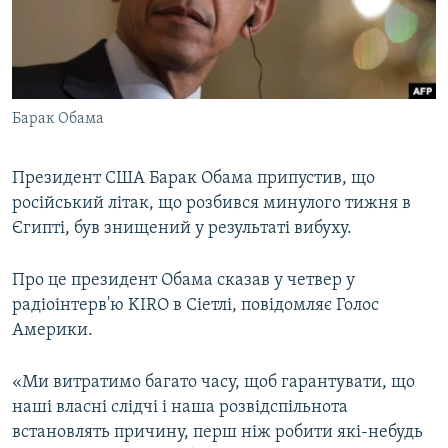
ВІДЕОУРОКИ «ELIFBE»
Русский
СВІДЧЕННЯ ОКУПАЦІЇ
Qırımtatar
УКРАЇНСЬКА ПРОБЛЕМА КРИМУ
Барак Обама
ДОЛУЧАЙСЯ!
ІНФОГРАФІКА
Президент США Барак Обама припустив, що
російський літак, що розбився минулого тижня в
Усі сайти RFE/RL
Єгипті, був знищений у результаті вибуху.
Про це президент Обама сказав у четвер у
радіоінтерв'ю KIRO в Сіетлі, повідомляє Голос
Америки.
«Ми витратимо багато часу, щоб гарантувати, що
наші власні слідчі і наша розвідспільнота
встановлять причину, перш ніж робити які-небудь