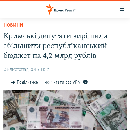
Доступність
посилання
Перейти
НОВИНИ
до
НОВИНИ
Кримські депутати вирішили
основного
ВОДА.КРИМ
матеріалу
збільшити республіканський
ВІДЕО ТА ФОТО
Перейти
бюджет на 4,2 млрд рублів
до
ПОЛІТИКА
основної
06 листопад 2015, 11:17
БЛОГИ
навігації
Перейти
Поділитись
Читати без VPN
ПОГЛЯД
до
ІНТЕРВ'Ю
пошуку
ВСЕ ЗА ДЕНЬ
СПЕЦПРОЕКТИ
ЯК ОБІЙТИ БЛОКУВАННЯ
ДЕПОРТАЦІЯ