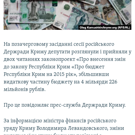
ВІДЕОУРОКИ «ELIFBE»
Русский
СВІДЧЕННЯ ОКУПАЦІЇ
Qırımtatar
УКРАЇНСЬКА ПРОБЛЕМА КРИМУ
ДОЛУЧАЙСЯ!
ІНФОГРАФІКА
На позачерговому засіданні сесії російського
Держради Криму депутати розглянули і прийняли у
двох читаннях законопроект «Про внесення змін
Усі сайти RFE/RL
до закону Республіки Крим «Про бюджет
Республіки Крим на 2015 рік», збільшивши
видаткову частину бюджету на 4 мільярди 226
мільйонів рублів.
Про це повідомляє прес-служба Держради Криму.
За інформацією міністра фінансів російського
уряду Криму Володимира Левандовського, зміни