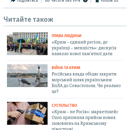
Поділитись
Читати без VPN
Follow us
Читайте також
ПРАВА ЛЮДИНИ
«Крим – єдиний регіон, де
українці – меншість»: дискусія
навколо нової пам'ятної дати
ВІЙНА ТА КРИМ
Російська влада обіцяє закрити
морський шлях українським
БпЛА до Севастополя. Чи реально
це?
СУСПІЛЬСТВО
«Крим – не Росія»: маркетплейс
Ozon припинив прийом нових
замовлень на Кримському
півострові