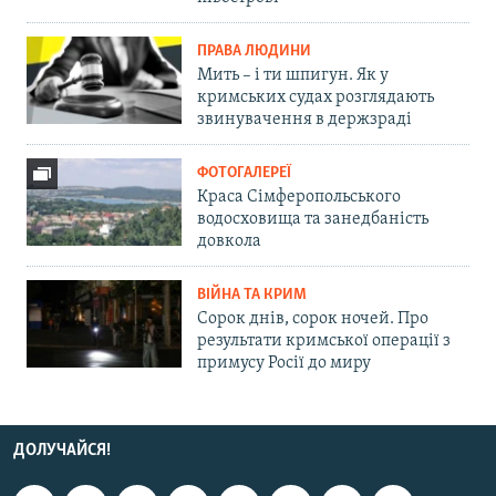
ПРАВА ЛЮДИНИ
Мить – і ти шпигун. Як у
кримських судах розглядають
звинувачення в держзраді
ФОТОГАЛЕРЕЇ
Краса Сімферопольського
водосховища та занедбаність
довкола
ВІЙНА ТА КРИМ
Сорок днів, сорок ночей. Про
результати кримської операції з
примусу Росії до миру
ДОЛУЧАЙСЯ!