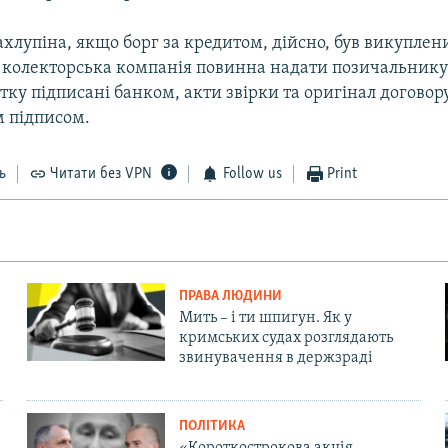
хлупіна, якщо борг за кредитом, дійсно, був викуплен
о колекторська компанія повинна надати позичальнику
атку підписані банком, акти звірки та оригінал договору
 підписом.
ь
Читати без VPN
Follow us
Print
ПРАВА ЛЮДИНИ
Мить – і ти шпигун. Як у
кримських судах розглядають
звинувачення в держзраді
ПОЛІТИКА