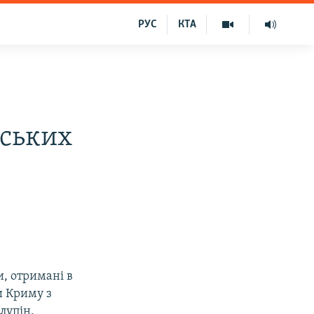
РУС
КТА
вських
, отримані в
и Криму з
лупін.