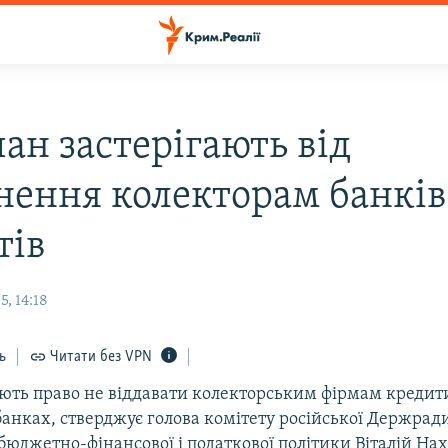
ан застерігають від
нення колекторам банкі
тів
, 14:18
ь
Читати без VPN
ть право не віддавати колекторським фірмам кредити
банках, стверджує голова комітету російської Держрад
бюджетно-фінансової і податкової політики Віталій Нах