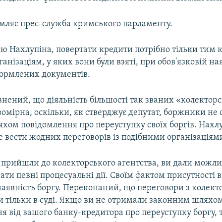
омляє прес-служба кримського парламенту.
єю Нахлупіна, повертати кредити потрібно тільки ти
ганізаціям, у яких вони були взяті, при обов'язковій на
ормлених документів.
нений, що діяльність більшості так званих «колектор
омірна, оскільки, як стверджує депутат, боржники не
хом повідомлення про переуступку своїх боргів. Нахл
 вести жодних переговорів із подібними організаціям
и прийшли до колекторського агентства, ви дали можли
ати певні процесуальні дії. Своїм фактом присутності 
наявність боргу. Переконаний, що переговори з колек
и тільки в суді. Якщо ви не отримали законним шляхом
я від вашого банку-кредитора про переуступку боргу, т