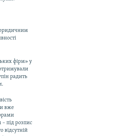
м юридичним
явності
ських фірм» у
 отримували
упін радить
и.
вість
ви вже
торами
 – під розпис
о відсутній