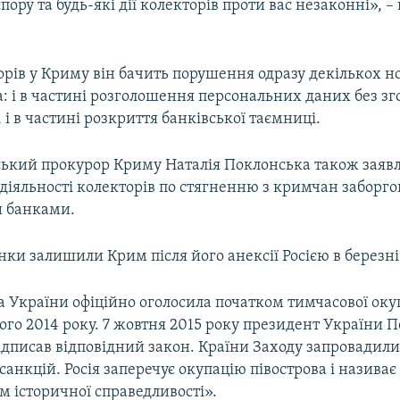
пору та будь-які дії колекторів проти вас незаконні», –
орів у Криму він бачить порушення одразу декількох 
: і в частині розголошення персональних даних без зг
і в частині розкриття банківської таємниці.
ський прокурор Криму Наталія Поклонська також заявл
діяльності колекторів по стягненню з кримчан заборго
 банками.
нки залишили Крим після його анексії Росією в березні
а України офіційно оголосила початком тимчасової оку
ого 2014 року. 7 жовтня 2015 року президент України 
дписав відповідний закон. Країни Заходу запровадили
анкцій. Росія заперечує окупацію півострова і називає
 історичної справедливості».