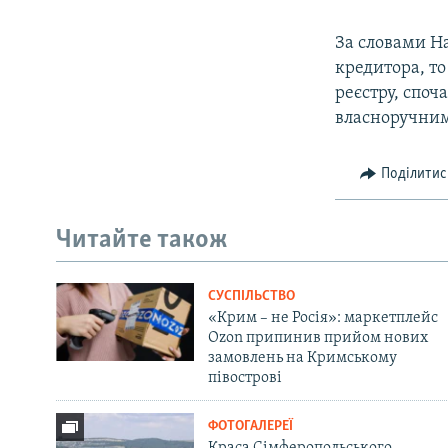
За словами На
кредитора, т
реєстру, споч
власноручним
Поділитис
Читайте також
СУСПІЛЬСТВО
«Крим – не Росія»: маркетплейс
Ozon припинив прийом нових
замовлень на Кримському
півострові
ФОТОГАЛЕРЕЇ