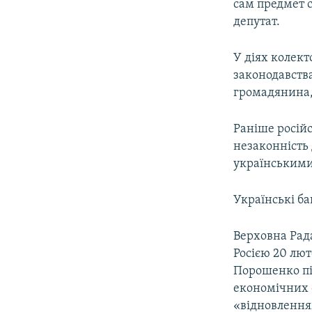
сам предмет с
депутат.
У діях колект
законодавства
громадянина, 
Раніше росій
незаконність 
українськими
Українські ба
Верховна Рад
Росією 20 лют
Порошенко пі
економічних с
«відновленням