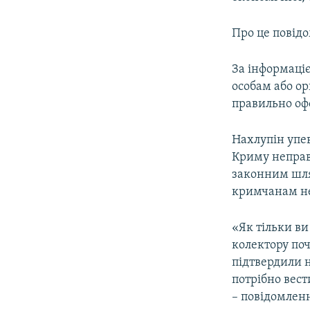
ВІДЕОУРОКИ «ELIFBE»
СВІДЧЕННЯ ОКУПАЦІЇ
Про це повід
УКРАЇНСЬКА ПРОБЛЕМА КРИМУ
За інформаці
ІНФОГРАФІКА
особам або ор
правильно оф
Нахлупін упев
Криму неправ
законним шля
кримчанам не
«Як тільки в
колектору поч
підтвердили 
потрібно вест
– повідомленн