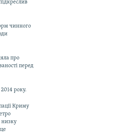
 підкреслив
норм чинного
оди
яла про
ваності перед
 2014 року.
пації Криму
Петро
 низку
 це