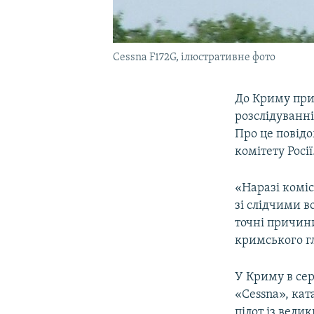
Cessna F172G, ілюстративне фото
До Криму приб
розслідуванні
Про це повід
комітету Росії
«Наразі коміс
зі слідчими в
точні причин
кримського гл
У Криму в сер
«Cessna», кат
пілот із вел