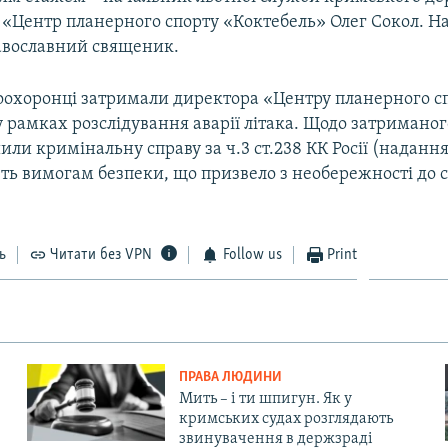
 «Центр планерного спорту «Коктебель» Олег Сокол. На
авославний священик.
оохоронці затримали директора «Центру планерного с
 рамках розслідування аварії літака. Щодо затриманого
ли кримінальну справу за ч.3 ст.238 КК Росії (надання 
ть вимогам безпеки, що призвело з необережності до с
ь
Читати без VPN
Follow us
Print
ПРАВА ЛЮДИНИ
Мить – і ти шпигун. Як у
кримських судах розглядають
звинувачення в держзраді