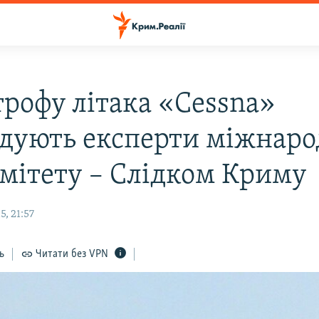
трофу літака «Cessna»
ідують експерти міжнаро
омітету – Слідком Криму
, 21:57
ь
Читати без VPN