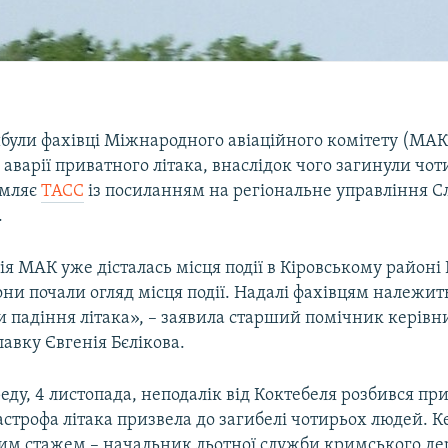
ули фахівці Міжнародного авіаційного комітету (МАК)
 аварії приватного літака, внаслідок чого загинули чо
омляє
ТАСС
із посиланням на регіональне управління С
.
ія МАК уже дісталась місця події в Кіровському районі
они почали огляд місця події. Надалі фахівцям належи
и падіння літака», – заявила старший помічник керівн
авку Євгенія Бєлікова.
еду, 4 листопада, неподалік від Коктебеля розбився пр
астрофа літака призвела до загибелі чотирьох людей. 
иким стажем – начальник льотної служби кримського д