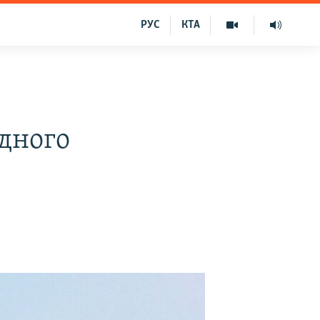
РУС
КТА
дного