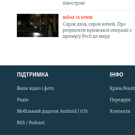
півострові
ВІЙНА ТА КРИМ
Сорок днів, сорок ночей. Про
результати кримської операції з
примусу Росії до миру
Русский
ПІДТРИМКА
ІНФО
Qırımtatar
Ваше відео і фото
Крим.Реалії
ДОЛУЧАЙСЯ!
Радіо
Передрук
Мобільний додаток Android | iOS
Контакти
RSS / Podcast
Усі сайти RFE/RL