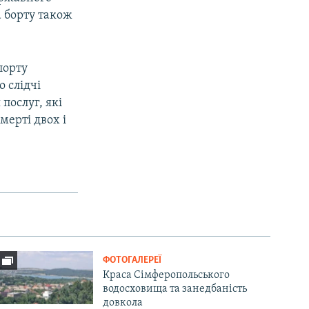
 борту також
порту
 слідчі
послуг, які
мерті двох і
ФОТОГАЛЕРЕЇ
Краса Сімферопольського
водосховища та занедбаність
довкола