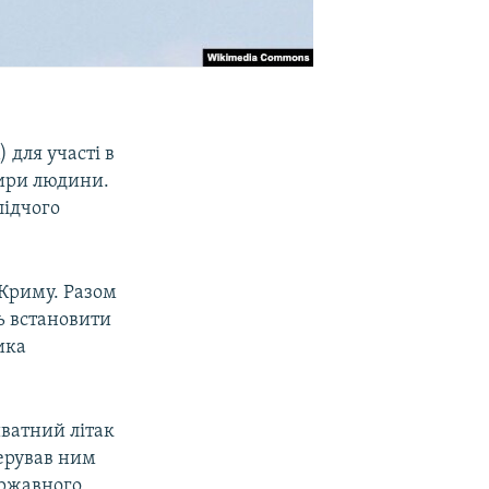
 для участі в
тири людини.
лідчого
 Криму. Разом
ть встановити
ика
иватний літак
Керував ним
ержавного