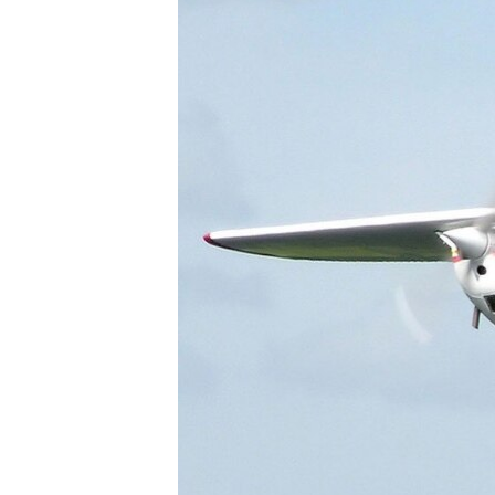
ВІДЕОУРОКИ «ELIFBE»
СВІДЧЕННЯ ОКУПАЦІЇ
УКРАЇНСЬКА ПРОБЛЕМА КРИМУ
ІНФОГРАФІКА