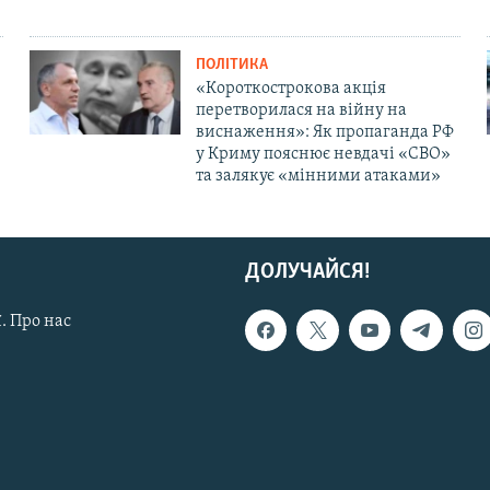
ПОЛІТИКА
«Короткострокова акція
перетворилася на війну на
виснаження»: Як пропаганда РФ
у Криму пояснює невдачі «СВО»
та залякує «мінними атаками»
ДОЛУЧАЙСЯ!
. Про нас