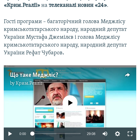
«Крим.Реалії»
на
телеканалі новин «24»
.
Гості програми – багаторічний голова Меджлісу
кримськотатарського народу, народний депутат
України
Мустафа Джемілєв
і голова Меджлісу
кримськотатарського народу,
народний депутат
України Рефат Чубаров
.
Що таке Меджліс?
by
Крим.Реалії
No media source currently available
0:00
29:08