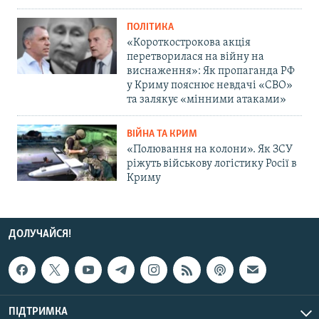
ПОЛІТИКА
«Короткострокова акція
перетворилася на війну на
виснаження»: Як пропаганда РФ
у Криму пояснює невдачі «СВО»
та залякує «мінними атаками»
ВІЙНА ТА КРИМ
«Полювання на колони». Як ЗСУ
ріжуть військову логістику Росії в
Криму
ДОЛУЧАЙСЯ!
ПІДТРИМКА