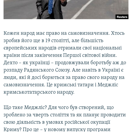
ВІДЕОУРОКИ «ELIFBE»
Русский
СВІДЧЕННЯ ОКУПАЦІЇ
Qırımtatar
УКРАЇНСЬКА ПРОБЛЕМА КРИМУ
Кожен народ має право на самовизначення. Хтось
ДОЛУЧАЙСЯ!
ІНФОГРАФІКА
зробив його ще в 19 столітті, але більшість
європейських народів отримали свої національні
країни після закінчення Першої світової війни.
Дехто – як українці –
продовжували боротьбу аж до
Усі сайти RFE/RL
розпаду Радянського Союзу. Але навіть в Україні є
люди, які й досі борються за право свого народу на
самовизначення. Це кримські татари і Меджліс
кримськотатарського народу.
Що таке Меджліс? Для чого був створений, що
зроблено за чверть століття та як планує проводити
свою діяльність в умовах російської окупації
Криму?
Про це – у новому випуску програми