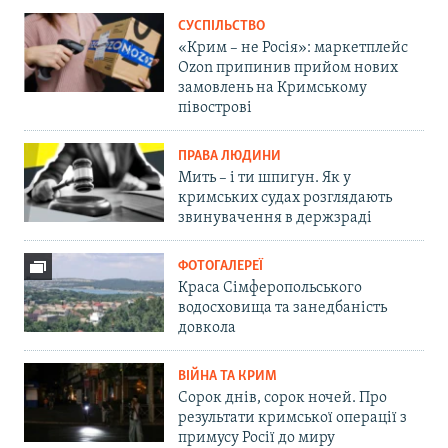
СУСПІЛЬСТВО
«Крим – не Росія»: маркетплейс
Ozon припинив прийом нових
замовлень на Кримському
півострові
ПРАВА ЛЮДИНИ
Мить – і ти шпигун. Як у
кримських судах розглядають
звинувачення в держзраді
ФОТОГАЛЕРЕЇ
Краса Сімферопольського
водосховища та занедбаність
довкола
ВІЙНА ТА КРИМ
Сорок днів, сорок ночей. Про
результати кримської операції з
примусу Росії до миру