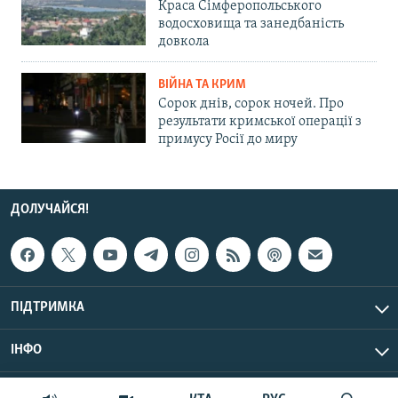
Краса Сімферопольського
водосховища та занедбаність
довкола
ВІЙНА ТА КРИМ
Сорок днів, сорок ночей. Про
результати кримської операції з
примусу Росії до миру
ДОЛУЧАЙСЯ!
ПІДТРИМКА
ІНФО
© Крим.Реалії, 2026 | Усі права застережено.