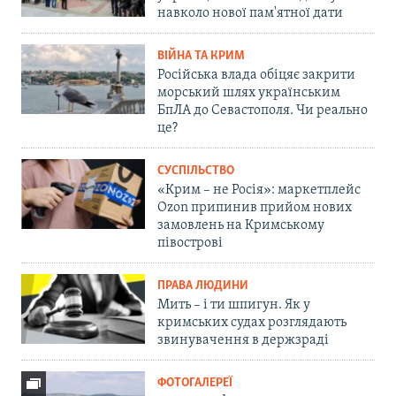
навколо нової пам'ятної дати
ВІЙНА ТА КРИМ
Російська влада обіцяє закрити
морський шлях українським
БпЛА до Севастополя. Чи реально
це?
СУСПІЛЬСТВО
«Крим – не Росія»: маркетплейс
Ozon припинив прийом нових
замовлень на Кримському
півострові
ПРАВА ЛЮДИНИ
Мить – і ти шпигун. Як у
кримських судах розглядають
звинувачення в держзраді
ФОТОГАЛЕРЕЇ