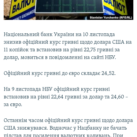
ВІДЕОУРОКИ «ELIFBE»
Русский
СВІДЧЕННЯ ОКУПАЦІЇ
Qırımtatar
УКРАЇНСЬКА ПРОБЛЕМА КРИМУ
Національний банк України на 10 листопада
ДОЛУЧАЙСЯ!
ІНФОГРАФІКА
знизив офіційний курс гривні щодо долара США на
11 копійок та встановив на рівні 22,75 гривні за
долар, мовиться в повідомленні на сайті НБУ.
Усі сайти RFE/RL
Офіційний курс гривні до євро складає 24,52.
На 9 листопада НБУ офіційний курс гривні
встановив на рівні 22,64 гривні за долар та 24,60 –
за євро.
Останнім часом офіційний курс гривні щодо долара
США знижувався. Водночас у Нацбанку не бачать
підстав для посилення валютних коливань. При