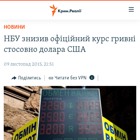
Доступність
посилання
Перейти
НОВИНИ
до
НОВИНИ
НБУ знизив офіційний курс гривні
основного
ВОДА.КРИМ
матеріалу
стосовно долара США
ВІДЕО ТА ФОТО
Перейти
до
09 листопад 2015, 21:51
ПОЛІТИКА
основної
БЛОГИ
Поділитись
Читати без VPN
навігації
Перейти
ПОГЛЯД
до
ІНТЕРВ'Ю
пошуку
ВСЕ ЗА ДЕНЬ
СПЕЦПРОЕКТИ
ЯК ОБІЙТИ БЛОКУВАННЯ
ДЕПОРТАЦІЯ