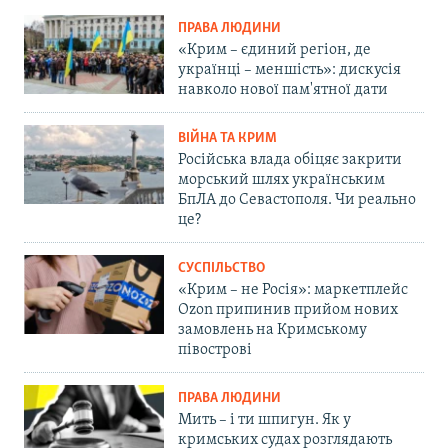
ПРАВА ЛЮДИНИ
«Крим – єдиний регіон, де
українці – меншість»: дискусія
навколо нової пам'ятної дати
ВІЙНА ТА КРИМ
Російська влада обіцяє закрити
морський шлях українським
БпЛА до Севастополя. Чи реально
це?
СУСПІЛЬСТВО
«Крим – не Росія»: маркетплейс
Ozon припинив прийом нових
замовлень на Кримському
півострові
ПРАВА ЛЮДИНИ
Мить – і ти шпигун. Як у
кримських судах розглядають