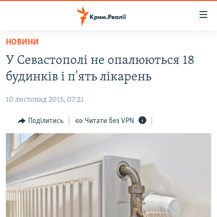
Доступність
посилання
Перейти
НОВИНИ
до
НОВИНИ
У Севастополі не опалюються 18
основного
ВОДА.КРИМ
матеріалу
будинків і п'ять лікарень
ВІДЕО ТА ФОТО
Перейти
до
10 листопад 2015, 07:21
ПОЛІТИКА
основної
БЛОГИ
Поділитись
Читати без VPN
навігації
Перейти
ПОГЛЯД
до
ІНТЕРВ'Ю
пошуку
ВСЕ ЗА ДЕНЬ
СПЕЦПРОЕКТИ
ЯК ОБІЙТИ БЛОКУВАННЯ
ДЕПОРТАЦІЯ