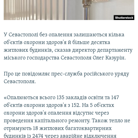
ВІДЕОУРОКИ «ELIFBE»
Русский
СВІДЧЕННЯ ОКУПАЦІЇ
Qırımtatar
УКРАЇНСЬКА ПРОБЛЕМА КРИМУ
У Севастополі без опалення залишаються кілька
ДОЛУЧАЙСЯ!
ІНФОГРАФІКА
об'єктів охорони здоров'я й більше десятка
житлових будинків, сказав директор департаменту
міського господарства Севастополя Олег Казурін.
Усі сайти RFE/RL
Про це повідомляє прес-служба російського уряду
Севастополя.
«Опалюються всього 135 закладів освіти та 147
об'єктів охорони здоров'я з 152. На 5 об'єктах
охорони здоров'я опалення відсутнє через
проведення капітального ремонту. Також тепло не
отримують 18 житлових багатоквартирних
будинків із 2474 через аварійне відключення