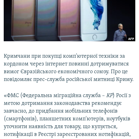
ВІДЕОУРОКИ «ELIFBE»
Русский
СВІДЧЕННЯ ОКУПАЦІЇ
Qırımtatar
УКРАЇНСЬКА ПРОБЛЕМА КРИМУ
ДОЛУЧАЙСЯ!
ІНФОГРАФІКА
Кримчани при покупці комп'ютерної техніки за
кордоном через інтернет повинні дотримуватися
Усі сайти RFE/RL
вимог Євразійського економічного союзу. Про це
повідомляє прес-служба російської митниці Криму.
«ФМС (Федеральна міграційна служба –
КР
) Росії з
метою дотримання законодавства рекомендує
завчасно, до придбання мобільних телефонів
(смартфонів), планшетних комп'ютерів, ноутбуків
уточнити наявність для товару, що купується,
нотифікації в Реєстрі зареєстрованих нотифікацій,