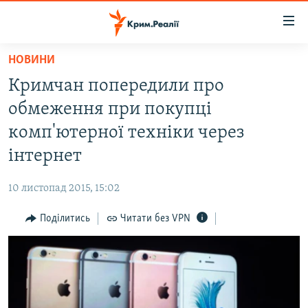
Доступність
посилання
Перейти
НОВИНИ
до
НОВИНИ
Кримчан попередили про
основного
ВОДА.КРИМ
матеріалу
обмеження при покупці
ВІДЕО ТА ФОТО
Перейти
комп'ютерної техніки через
до
ПОЛІТИКА
інтернет
основної
БЛОГИ
навігації
10 листопад 2015, 15:02
Перейти
ПОГЛЯД
до
Поділитись
Читати без VPN
ІНТЕРВ'Ю
пошуку
ВСЕ ЗА ДЕНЬ
СПЕЦПРОЕКТИ
ЯК ОБІЙТИ БЛОКУВАННЯ
ДЕПОРТАЦІЯ