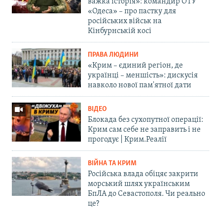
важка історія»: командир ОТУ
«Одеса» – про пастку для
російських військ на
Кінбурнській косі
ПРАВА ЛЮДИНИ
«Крим – єдиний регіон, де
українці – меншість»: дискусія
навколо нової пам'ятної дати
ВІДЕО
Блокада без сухопутної операції:
Крим сам себе не заправить і не
прогодує | Крим.Реалії
ВІЙНА ТА КРИМ
Російська влада обіцяє закрити
морський шлях українським
БпЛА до Севастополя. Чи реально
це?