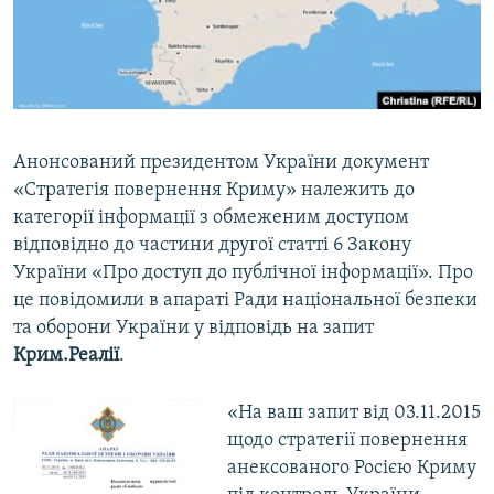
ВІДЕОУРОКИ «ELIFBE»
Русский
СВІДЧЕННЯ ОКУПАЦІЇ
Qırımtatar
УКРАЇНСЬКА ПРОБЛЕМА КРИМУ
ДОЛУЧАЙСЯ!
ІНФОГРАФІКА
Анонсований президентом України документ
«Стратегія повернення Криму» належить до
категорії інформації з обмеженим доступом
Усі сайти RFE/RL
відповідно до частини другої статті 6 Закону
України «Про доступ до публічної інформації». Про
це повідомили в апараті Ради національної безпеки
та оборони України у відповідь на запит
Крим.Реалії
.
«На ваш запит від 03.11.2015
щодо стратегії повернення
анексованого Росією Криму