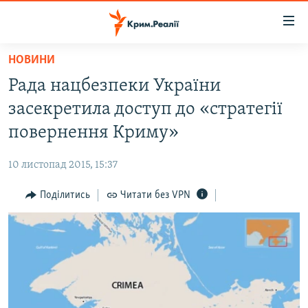
Доступність
посилання
Перейти
НОВИНИ
до
НОВИНИ
Рада нацбезпеки України
основного
ВОДА.КРИМ
матеріалу
засекретила доступ до «стратегії
ВІДЕО ТА ФОТО
Перейти
повернення Криму»
до
ПОЛІТИКА
основної
10 листопад 2015, 15:37
БЛОГИ
навігації
Перейти
Поділитись
Читати без VPN
ПОГЛЯД
до
ІНТЕРВ'Ю
пошуку
ВСЕ ЗА ДЕНЬ
СПЕЦПРОЕКТИ
ЯК ОБІЙТИ БЛОКУВАННЯ
ДЕПОРТАЦІЯ