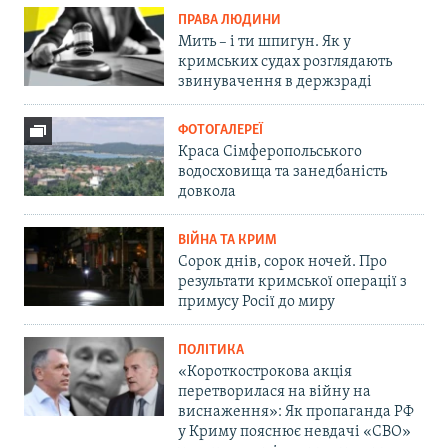
ПРАВА ЛЮДИНИ
Мить – і ти шпигун. Як у
кримських судах розглядають
звинувачення в держзраді
ФОТОГАЛЕРЕЇ
Краса Сімферопольського
водосховища та занедбаність
довкола
ВІЙНА ТА КРИМ
Сорок днів, сорок ночей. Про
результати кримської операції з
примусу Росії до миру
ПОЛІТИКА
«Короткострокова акція
перетворилася на війну на
виснаження»: Як пропаганда РФ
у Криму пояснює невдачі «СВО»