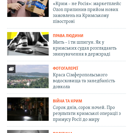
«Крим – не Росія»: маркетплейс
Ozon припинив прийом нових
замовлень на Кримському
півострові
ПРАВА ЛЮДИНИ
Мить – і ти шпигун. Як у
кримських судах розглядають
звинувачення в держзраді
ФОТОГАЛЕРЕЇ
Краса Сімферопольського
водосховища та занедбаність
довкола
ВІЙНА ТА КРИМ
Сорок днів, сорок ночей. Про
результати кримської операції з
примусу Росії до миру