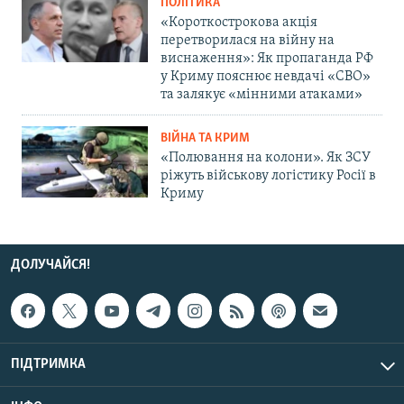
ПОЛІТИКА
«Короткострокова акція
перетворилася на війну на
виснаження»: Як пропаганда РФ
у Криму пояснює невдачі «СВО»
та залякує «мінними атаками»
ВІЙНА ТА КРИМ
«Полювання на колони». Як ЗСУ
ріжуть військову логістику Росії в
Криму
ДОЛУЧАЙСЯ!
ПІДТРИМКА