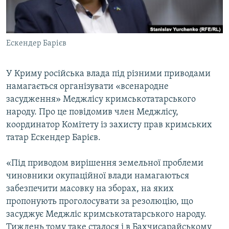
ВІДЕОУРОКИ «ELIFBE»
Русский
СВІДЧЕННЯ ОКУПАЦІЇ
Qırımtatar
Ескендер Барієв
УКРАЇНСЬКА ПРОБЛЕМА КРИМУ
ДОЛУЧАЙСЯ!
ІНФОГРАФІКА
У Криму російська влада під різними приводами
намагається організувати «всенародне
засудження» Меджлісу кримськотатарського
Усі сайти RFE/RL
народу. Про це повідомив член Меджлісу,
координатор Комітету із захисту прав кримських
татар Ескендер Барієв.
«Під приводом вирішення земельної проблеми
чиновники окупаційної влади намагаються
забезпечити масовку на зборах, на яких
пропонують проголосувати за резолюцію, що
засуджує Меджліс кримськотатарського народу.
Тиждень тому таке сталося і в Бахчисарайському