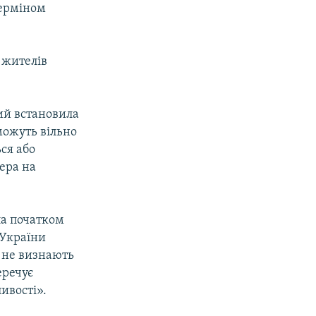
терміном
 жителів
ий встановила
зможуть вільно
ся або
ера на
ла початком
 України
 не визнають
еречує
ивості».