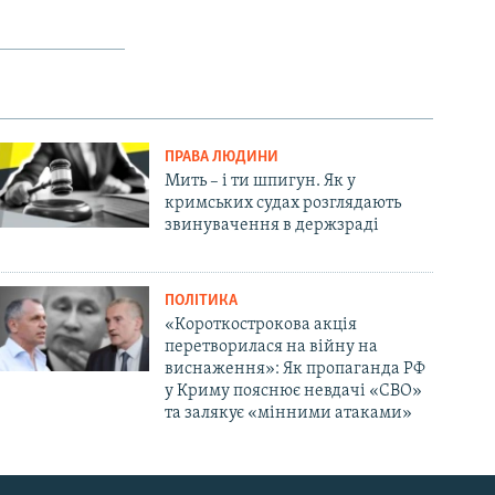
ПРАВА ЛЮДИНИ
Мить – і ти шпигун. Як у
кримських судах розглядають
звинувачення в держзраді
ПОЛІТИКА
«Короткострокова акція
перетворилася на війну на
виснаження»: Як пропаганда РФ
у Криму пояснює невдачі «СВО»
та залякує «мінними атаками»