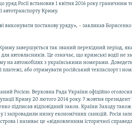
що уряд Росії встановив 1 квітня 2016 року граничним 
ї автотранспорту Криму.
ві виконувати постанову уряду», – закликав Борисенко
 Криму завершується так званий перехідний період, як
 для автовласників. Це означає, що кримські водії не 
иму на автомобілях з українськими номерами. Доведеть
 платежі, або отримувати російський техпаспорт і ном
аний Росією. Верховна Рада України офіційно оголоси
упації Криму 20 лютого 2014 року. 7 жовтня президент
нко підписав відповідний закон. Країни Заходу також
у і запровадили низку економічних санкцій. Росія зап
строва і називає це «відновленням історичної справедл