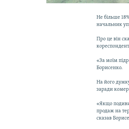
Не більше 18%
начальник уп
Про це він ск
кореспонден
«За моїм під
Борисенко.
На його думк
заради комер
«Якщо подиви
продаж на тер
сказав Борис