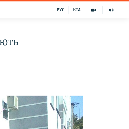
РУС
КТА
ають