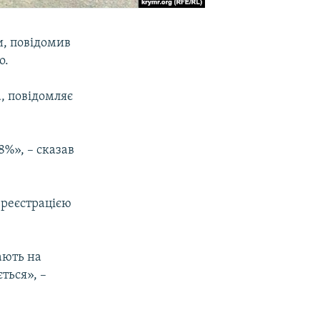
и, повідомив
о.
а, повідомляє
18%», – сказав
 реєстрацією
ають на
ться», –