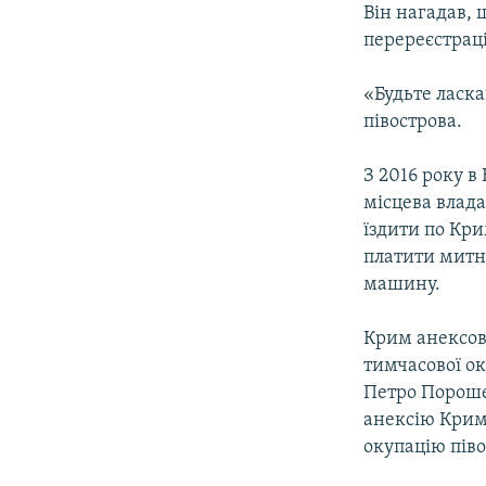
Він нагадав, 
перереєстраці
«Будьте ласка
півострова.
З 2016 року в
місцева влада
їздити по Кр
платити митні
машину.
Крим анексов
тимчасової ок
Петро Пороше
анексію Крим
окупацію піво