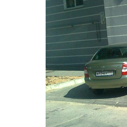
ВІДЕОУРОКИ «ELIFBE»
СВІДЧЕННЯ ОКУПАЦІЇ
УКРАЇНСЬКА ПРОБЛЕМА КРИМУ
ІНФОГРАФІКА