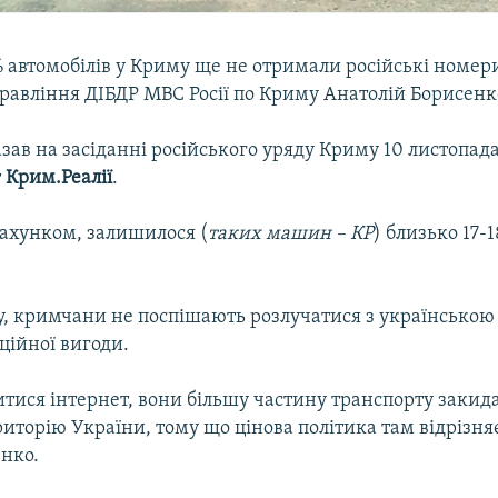
 автомобілів у Криму ще не отримали російські номер
равління ДІБДР МВС Росії по Криму Анатолій Борисенк
азав на засіданні російського уряду Криму 10 листопад
т
Крим.Реалії
.
рахунком, залишилося (
таких машин – КР
) близько 17-
у, кримчани не поспішають розлучатися з українською
ційної вигоди.
тися інтернет, вони більшу частину транспорту закид
иторію України, тому що цінова політика там відрізняє
енко.