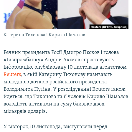
ВІДЕОУРОКИ «ELIFBE»
Русский
СВІДЧЕННЯ ОКУПАЦІЇ
Qırımtatar
УКРАЇНСЬКА ПРОБЛЕМА КРИМУ
Катерина Тихонова і Кирило Шамалов
ДОЛУЧАЙСЯ!
ІНФОГРАФІКА
Речник президента Росії Дмитро Пєсков і голова
«Газпромбанку» Андрій Акімов спростовують
Усі сайти RFE/RL
інформацію, опубліковану 10 листопада агентством
Reuters
, в якій Катерину Тихонову називають
молодшою дочкою російського президента
Володимира Путіна. У розслідуванні Reuters також
йдеться, що Тихонова та її чоловік Кирило Шамалов
володіють активами на суму близько двох
мільярдів доларів.
У вівторок,10 листопада, виступаючи перед