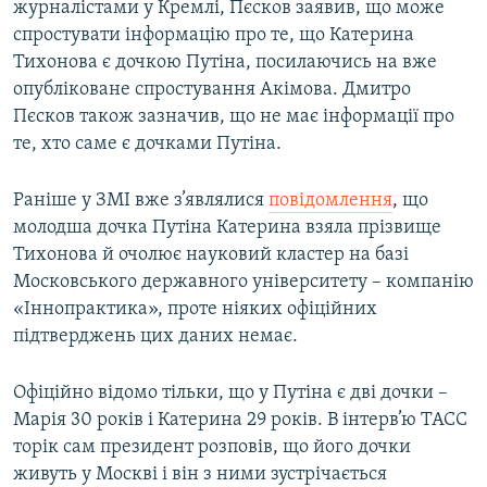
журналістами у Кремлі, Пєсков заявив, що може
спростувати інформацію про те, що Катерина
Тихонова є дочкою Путіна, посилаючись на вже
опубліковане спростування Акімова. Дмитро
Пєсков також зазначив, що не має інформації про
те, хто саме є дочками Путіна.
Раніше у ЗМІ вже з’являлися
повідомлення
, що
молодша дочка Путіна Катерина взяла прізвище
Тихонова й очолює науковий кластер на базі
Московського державного університету – компанію
«Іннопрактика», проте ніяких офіційних
підтверджень цих даних немає.
Офіційно відомо тільки, що у Путіна є дві дочки –
Марія 30 років і Катерина 29 років. В інтерв’ю ТАСС
торік сам президент розповів, що його дочки
живуть у Москві і він з ними зустрічається