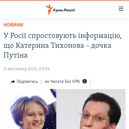
Доступність
посилання
Перейти
НОВИНИ
до
НОВИНИ
У Росії спростовують інформацію,
основного
ВОДА.КРИМ
матеріалу
що Катерина Тихонова – дочка
ВІДЕО ТА ФОТО
Перейти
Путіна
до
ПОЛІТИКА
основної
11 листопад 2015, 09:29
БЛОГИ
навігації
Перейти
Поділитись
Читати без VPN
ПОГЛЯД
до
ІНТЕРВ'Ю
пошуку
ВСЕ ЗА ДЕНЬ
СПЕЦПРОЕКТИ
ЯК ОБІЙТИ БЛОКУВАННЯ
ДЕПОРТАЦІЯ