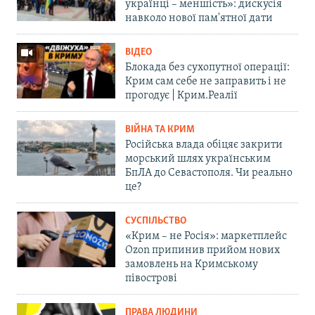
українці – меншість»: дискусія
навколо нової пам'ятної дати
ВІДЕО
Блокада без сухопутної операції:
Крим сам себе не заправить і не
прогодує | Крим.Реалії
ВІЙНА ТА КРИМ
Російська влада обіцяє закрити
морський шлях українським
БпЛА до Севастополя. Чи реально
це?
СУСПІЛЬСТВО
«Крим – не Росія»: маркетплейс
Ozon припинив прийом нових
замовлень на Кримському
півострові
ПРАВА ЛЮДИНИ