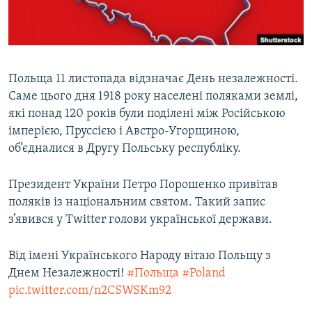
ВІДЕОУРОКИ «ELIFBE»
Русский
СВІДЧЕННЯ ОКУПАЦІЇ
Qırımtatar
УКРАЇНСЬКА ПРОБЛЕМА КРИМУ
Польща 11 листопада відзначає День незалежності.
ДОЛУЧАЙСЯ!
ІНФОГРАФІКА
Саме цього дня 1918 року населені поляками землі,
які понад 120 років були поділені між Російською
імперією, Пруссією і Австро-Угорщиною,
об’єдналися в Другу Польську республіку.
Усі сайти RFE/RL
Президент України Петро Порошенко привітав
поляків із національним святом. Такий запис
з’явився у Twitter голови української держави.
Від імені Українського Народу вітаю Польщу з
Днем Незалежності!
#Польща
#Poland
pic.twitter.com/n2CSWSKm92