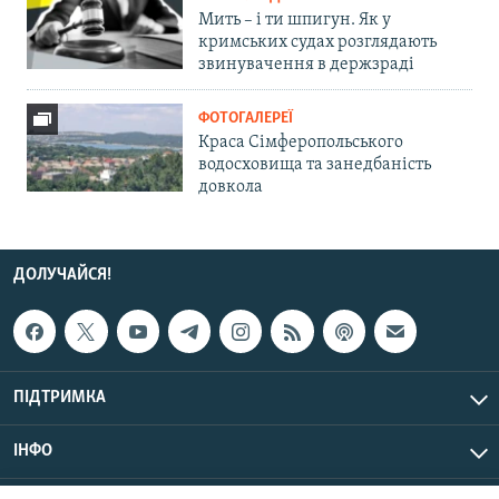
Мить – і ти шпигун. Як у
кримських судах розглядають
звинувачення в держзраді
ФОТОГАЛЕРЕЇ
Краса Сімферопольського
водосховища та занедбаність
довкола
ДОЛУЧАЙСЯ!
ПІДТРИМКА
ІНФО