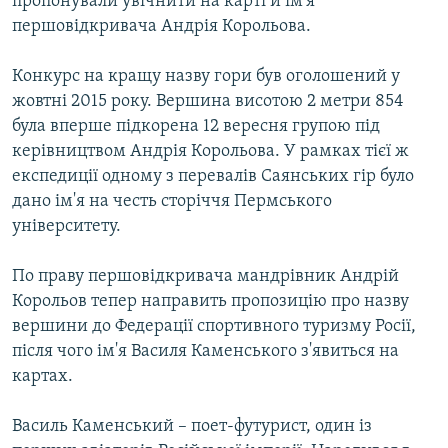
пропонували увічнити на карті й ім'я
першовідкривача Андрія Корольова.
Конкурс на кращу назву гори був оголошений у
жовтні 2015 року. Вершина висотою 2 метри 854
була вперше підкорена 12 вересня групою під
керівництвом Андрія Корольова. У рамках тієї ж
експедиції одному з перевалів Саянських гір було
дано ім'я на честь сторіччя Пермського
університету.
По праву першовідкривача мандрівник Андрій
Корольов тепер направить пропозицію про назву
вершини до Федерації спортивного туризму Росії,
після чого ім'я Василя Каменського з'явиться на
картах.
Василь Каменський – поет-футурист, один із