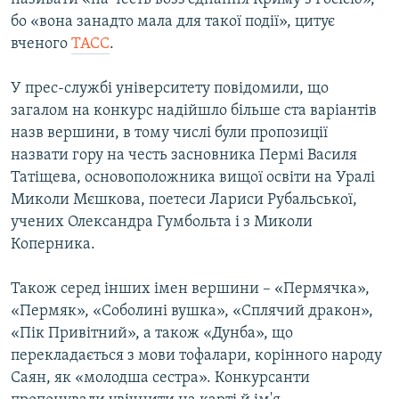
бо «вона занадто мала для такої події», цитує
вченого
ТАСС
.
У прес-службі університету повідомили, що
загалом на конкурс надійшло більше ста варіантів
назв вершини, в тому числі були пропозиції
назвати гору на честь засновника Пермі Василя
Татіщева, основоположника вищої освіти на Уралі
Миколи Мєшкова, поетеси Лариси Рубальської,
учених Олександра Гумбольта і з Миколи
Коперника.
Також серед інших імен вершини – «Пермячка»,
«Пермяк», «Соболині вушка», «Сплячий дракон»,
«Пік Привітний», а також «Дунба», що
перекладається з мови тофалари, корінного народу
Саян, як «молодша сестра». Конкурсанти