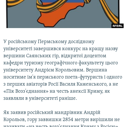
ВІДЕОУРОКИ «ELIFBE»
Русский
СВІДЧЕННЯ ОКУПАЦІЇ
Qırımtatar
УКРАЇНСЬКА ПРОБЛЕМА КРИМУ
ДОЛУЧАЙСЯ!
ІНФОГРАФІКА
У російському Пермському дослідному
університеті завершився конкурс на кращу назву
вершини Саянських гір, відкритої доцентом
Усі сайти RFE/RL
кафедри туризму географічного факультету цього
університету Андрієм Корольовим. Вершина
носитиме ім'я пермського поета-футуриста і одного
з перших авіаторів Росії Василя Каменського, а не
«Пік Возз'єднання» на честь анексії Криму, як
заявляли в університеті раніше.
Як заявив російський мандрівник Андрій
Корольов, гору заввишки 2854 метри вирішили не
називати «на честь возз'єднання Криму з Росією»,