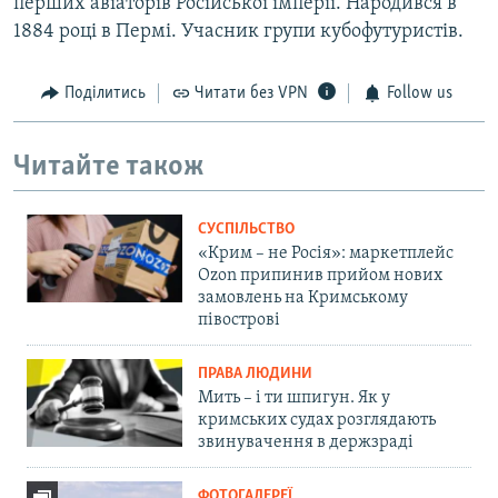
перших авіаторів Російської імперії. Народився в
1884 році в Пермі. Учасник групи кубофутуристів.
Поділитись
Читати без VPN
Follow us
Читайте також
СУСПІЛЬСТВО
«Крим – не Росія»: маркетплейс
Ozon припинив прийом нових
замовлень на Кримському
півострові
ПРАВА ЛЮДИНИ
Мить – і ти шпигун. Як у
кримських судах розглядають
звинувачення в держзраді
ФОТОГАЛЕРЕЇ