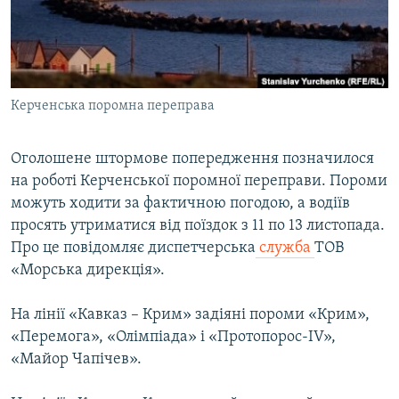
ВІДЕОУРОКИ «ELIFBE»
Русский
СВІДЧЕННЯ ОКУПАЦІЇ
Qırımtatar
УКРАЇНСЬКА ПРОБЛЕМА КРИМУ
Керченська поромна переправа
ДОЛУЧАЙСЯ!
ІНФОГРАФІКА
Оголошене штормове попередження позначилося
на роботі Керченської поромної переправи. Пороми
Усі сайти RFE/RL
можуть ходити за фактичною погодою, а водіїв
просять утриматися від поїздок з 11 по 13 листопада.
Про це повідомляє диспетчерська
служба
ТОВ
«Морська дирекція».
На лінії «Кавказ – Крим» задіяні пороми «Крим»,
«Перемога», «Олімпіада» і «Протопорос-IV»,
«Майор Чапічев».