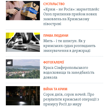
СУСПІЛЬСТВО
«Крим – не Росія»: маркетплейс
Ozon припинив прийом нових
замовлень на Кримському
півострові
ПРАВА ЛЮДИНИ
Мить – і ти шпигун. Як у
кримських судах розглядають
звинувачення в держзраді
ФОТОГАЛЕРЕЇ
Краса Сімферопольського
водосховища та занедбаність
довкола
ВІЙНА ТА КРИМ
Сорок днів, сорок ночей. Про
результати кримської операції з
примусу Росії до миру