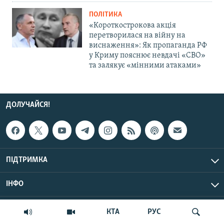
ПОЛІТИКА
«Короткострокова акція
перетворилася на війну на
виснаження»: Як пропаганда РФ
у Криму пояснює невдачі «СВО»
та залякує «мінними атаками»
ДОЛУЧАЙСЯ!
ПІДТРИМКА
ІНФО
© Крим.Реалії, 2026 | Усі права застережено.
КТА
РУС