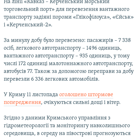
На лінії «Кавказ – Керченський морський
торговельний порт» для перевезення вантажного
транспорту задіяні пороми «Глікофілоуса», «Єйськ»
і «Керченський-2».
За минулу добу було перевезено: пасажирів – 7 338
осіб, легкового автотранспорту – 1496 одиниць,
вантажного автотранспорту – 935 одиниць, у тому
числі 172 одиниці малотоннажного автотранспорту,
автобусів 77. Також за допомогою переправи за добу
перевезли 6 336 легкових автомобілів.
У Криму 11 листопада
оголошено штормове
попередження
, очікуються сильні дощі і вітер.
Згідно з даними Кримського управління з
гідрометеорології та моніторингу навколишнього
середовища, в середу на півострові прогнозуються