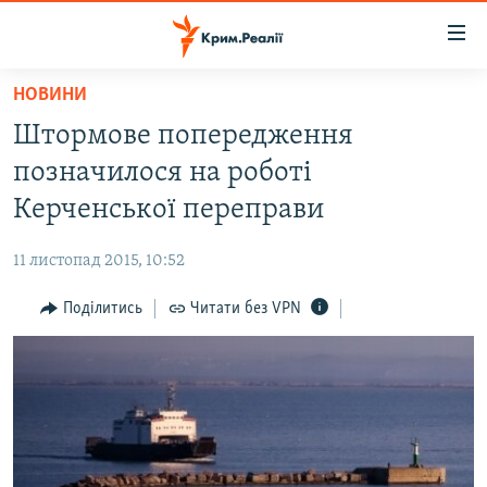
Доступність
посилання
Перейти
НОВИНИ
до
НОВИНИ
Штормове попередження
основного
ВОДА.КРИМ
матеріалу
позначилося на роботі
ВІДЕО ТА ФОТО
Перейти
Керченської переправи
до
ПОЛІТИКА
основної
11 листопад 2015, 10:52
БЛОГИ
навігації
Перейти
Поділитись
Читати без VPN
ПОГЛЯД
до
ІНТЕРВ'Ю
пошуку
ВСЕ ЗА ДЕНЬ
СПЕЦПРОЕКТИ
ЯК ОБІЙТИ БЛОКУВАННЯ
ДЕПОРТАЦІЯ