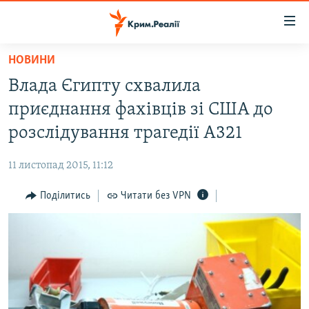
Доступність
посилання
Перейти
НОВИНИ
до
НОВИНИ
Влада Єгипту схвалила
основного
ВОДА.КРИМ
матеріалу
приєднання фахівців зі США до
ВІДЕО ТА ФОТО
Перейти
розслідування трагедії А321
до
ПОЛІТИКА
основної
11 листопад 2015, 11:12
БЛОГИ
навігації
Перейти
Поділитись
Читати без VPN
ПОГЛЯД
до
ІНТЕРВ'Ю
пошуку
ВСЕ ЗА ДЕНЬ
СПЕЦПРОЕКТИ
ЯК ОБІЙТИ БЛОКУВАННЯ
ДЕПОРТАЦІЯ