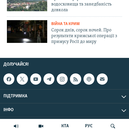
водосховища та занедбаність
довкола
ВІЙНА ТА КРИМ
Сорок днів, сорок ночей. Про
результати кримської операції з
примусу Росії до миру
ДОЛУЧАЙСЯ!
ПІДТРИМКА
ІНФО
© Крим.Реалії, 2026 | Усі права застережено.
КТА
РУС