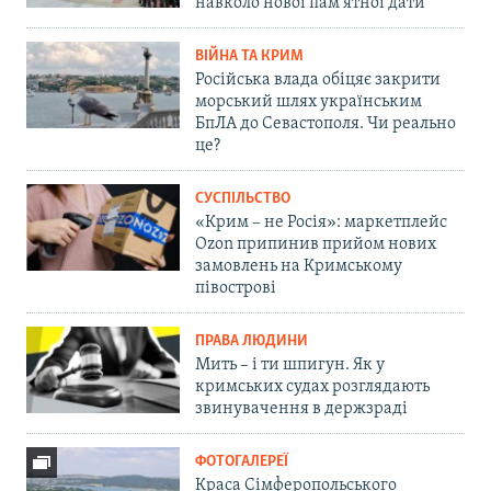
навколо нової пам'ятної дати
ВІЙНА ТА КРИМ
Російська влада обіцяє закрити
морський шлях українським
БпЛА до Севастополя. Чи реально
це?
СУСПІЛЬСТВО
«Крим – не Росія»: маркетплейс
Ozon припинив прийом нових
замовлень на Кримському
півострові
ПРАВА ЛЮДИНИ
Мить – і ти шпигун. Як у
кримських судах розглядають
звинувачення в держзраді
ФОТОГАЛЕРЕЇ
Краса Сімферопольського