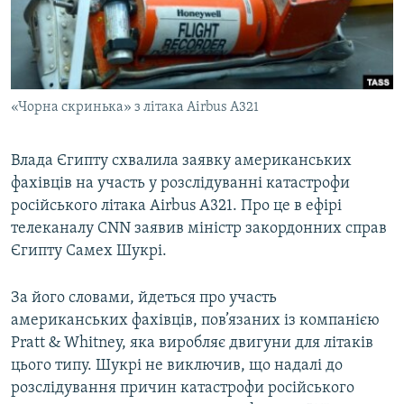
ВІДЕОУРОКИ «ELIFBE»
Русский
СВІДЧЕННЯ ОКУПАЦІЇ
Qırımtatar
УКРАЇНСЬКА ПРОБЛЕМА КРИМУ
«Чорна скринька» з літака Airbus A321
ДОЛУЧАЙСЯ!
ІНФОГРАФІКА
Влада Єгипту схвалила заявку американських
фахівців на участь у розслідуванні катастрофи
Усі сайти RFE/RL
російського літака Airbus А321. Про це в ефірі
телеканалу CNN заявив міністр закордонних справ
Єгипту Самех Шукрі.
За його словами, йдеться про участь
американських фахівців, пов’язаних із компанією
Pratt & Whitney, яка виробляє двигуни для літаків
цього типу. Шукрі не виключив, що надалі до
розслідування причин катастрофи російського