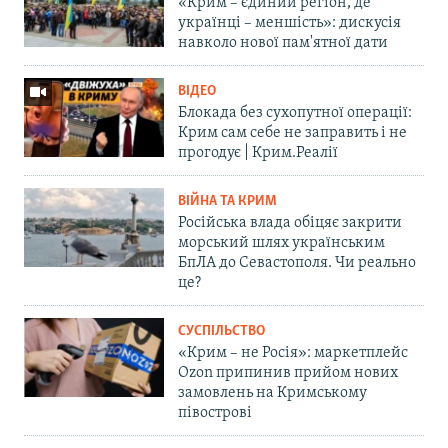
«Крим – єдиний регіон, де
українці – меншість»: дискусія
навколо нової пам'ятної дати
ВІДЕО
Блокада без сухопутної операції:
Крим сам себе не заправить і не
прогодує | Крим.Реалії
ВІЙНА ТА КРИМ
Російська влада обіцяє закрити
морський шлях українським
БпЛА до Севастополя. Чи реально
це?
СУСПІЛЬСТВО
«Крим – не Росія»: маркетплейс
Ozon припинив прийом нових
замовлень на Кримському
півострові