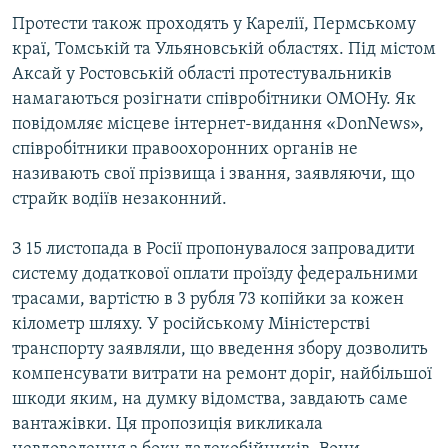
Протести також проходять у Карелії, Пермському
краї, Томській та Ульяновській областях. Під містом
Аксай у Ростовській області протестувальників
намагаються розігнати співробітники ОМОНу. Як
повідомляє місцеве інтернет-видання «DonNews»,
співробітники правоохоронних органів не
називають свої прізвища і звання, заявляючи, що
страйк водіїв незаконний.
З 15 листопада в Росії пропонувалося запровадити
систему додаткової оплати проїзду федеральними
трасами, вартістю в 3 рубля 73 копійки за кожен
кілометр шляху. У російському Міністерстві
транспорту заявляли, що введення збору дозволить
компенсувати витрати на ремонт доріг, найбільшої
шкоди яким, на думку відомства, завдають саме
вантажівки. Ця пропозиція викликала