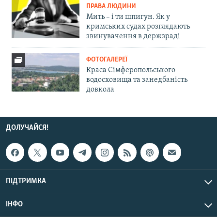
ПРАВА ЛЮДИНИ
Мить – і ти шпигун. Як у
кримських судах розглядають
звинувачення в держзраді
ФОТОГАЛЕРЕЇ
Краса Сімферопольського
водосховища та занедбаність
довкола
ДОЛУЧАЙСЯ!
ПІДТРИМКА
ІНФО