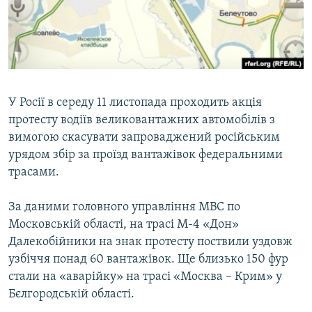
ВІДЕОУРОКИ «ELIFBE»
Русский
СВІДЧЕННЯ ОКУПАЦІЇ
Qırımtatar
УКРАЇНСЬКА ПРОБЛЕМА КРИМУ
ДОЛУЧАЙСЯ!
ІНФОГРАФІКА
У Росії в середу 11 листопада проходить акція
протесту водіїв великовантажних автомобілів з
вимогою скасувати запроваджений російським
Усі сайти RFE/RL
урядом збір за проїзд вантажівок федеральними
трасами.
За даними головного управління МВС по
Московській області, на трасі М-4 «Дон»
Далекобійники на знак протесту поствили уздовж
узбіччя понад 60 вантажівок. Ще близько 150 фур
стали на «аварійку» на трасі «Москва – Крим» у
Бєлгородській області.