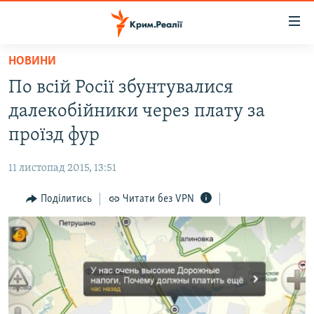
Доступність
посилання
Перейти
НОВИНИ
до
НОВИНИ
По всій Росії збунтувалися
основного
ВОДА.КРИМ
матеріалу
далекобійники через плату за
ВІДЕО ТА ФОТО
Перейти
проїзд фур
до
ПОЛІТИКА
основної
11 листопад 2015, 13:51
БЛОГИ
навігації
Перейти
Поділитись
Читати без VPN
ПОГЛЯД
до
ІНТЕРВ'Ю
пошуку
ВСЕ ЗА ДЕНЬ
СПЕЦПРОЕКТИ
ЯК ОБІЙТИ БЛОКУВАННЯ
ДЕПОРТАЦІЯ