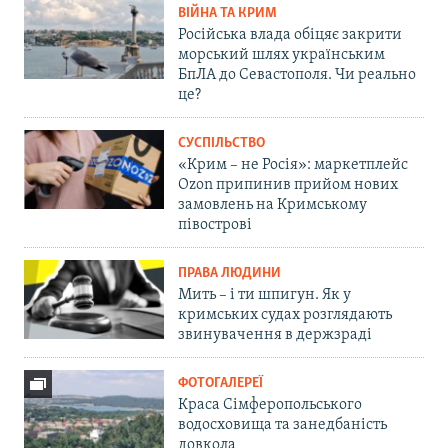
ВІЙНА ТА КРИМ
Російська влада обіцяє закрити
морський шлях українським
БпЛА до Севастополя. Чи реально
це?
СУСПІЛЬСТВО
«Крим – не Росія»: маркетплейс
Ozon припинив прийом нових
замовлень на Кримському
півострові
ПРАВА ЛЮДИНИ
Мить – і ти шпигун. Як у
кримських судах розглядають
звинувачення в держзраді
ФОТОГАЛЕРЕЇ
Краса Сімферопольського
водосховища та занедбаність
довкола