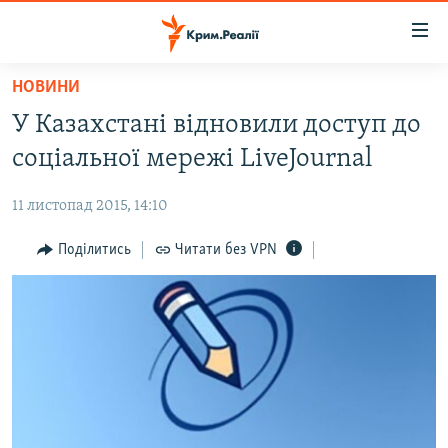
Доступність
посилання
Перейти
НОВИНИ
до
НОВИНИ
У Казахстані відновили доступ до
основного
ВОДА.КРИМ
матеріалу
соціальної мережі LiveJournal
ВІДЕО ТА ФОТО
Перейти
до
11 листопад 2015, 14:10
ПОЛІТИКА
основної
БЛОГИ
Поділитись
Читати без VPN
навігації
Перейти
ПОГЛЯД
до
ІНТЕРВ'Ю
пошуку
ВСЕ ЗА ДЕНЬ
СПЕЦПРОЕКТИ
ЯК ОБІЙТИ БЛОКУВАННЯ
ДЕПОРТАЦІЯ