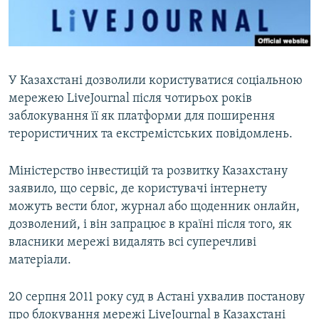
ВІДЕОУРОКИ «ELIFBE»
Русский
СВІДЧЕННЯ ОКУПАЦІЇ
Qırımtatar
УКРАЇНСЬКА ПРОБЛЕМА КРИМУ
У Казахстані дозволили користуватися соціальною
ДОЛУЧАЙСЯ!
ІНФОГРАФІКА
мережею LiveJournal після чотирьох років
заблокування її як платформи для поширення
терористичних та екстремістських повідомлень.
Усі сайти RFE/RL
Міністерство інвестицій та розвитку Казахстану
заявило, що сервіс, де користувачі інтернету
можуть вести блог, журнал або щоденник онлайн,
дозволений, і він запрацює в країні після того, як
власники мережі видалять всі суперечливі
матеріали.
20 серпня 2011 року суд в Астані ухвалив постанову
про блокування мережі LiveJournal в Казахстані