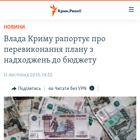
Доступність
посилання
Перейти
НОВИНИ
до
НОВИНИ
Влада Криму рапортує про
основного
ВОДА.КРИМ
матеріалу
перевиконання плану з
ВІДЕО ТА ФОТО
Перейти
надходжень до бюджету
до
ПОЛІТИКА
основної
11 листопад 2015, 14:52
БЛОГИ
навігації
Перейти
Поділитись
Читати без VPN
ПОГЛЯД
до
ІНТЕРВ'Ю
пошуку
ВСЕ ЗА ДЕНЬ
СПЕЦПРОЕКТИ
ЯК ОБІЙТИ БЛОКУВАННЯ
ДЕПОРТАЦІЯ