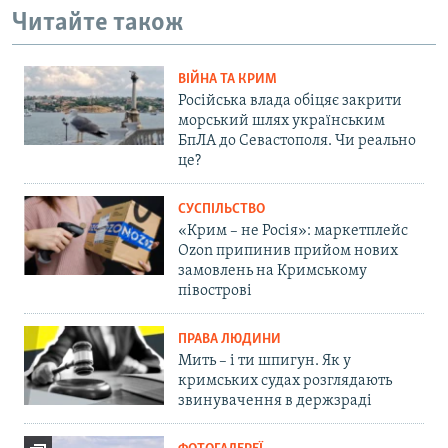
Читайте також
ВІЙНА ТА КРИМ
Російська влада обіцяє закрити
морський шлях українським
БпЛА до Севастополя. Чи реально
це?
СУСПІЛЬСТВО
«Крим – не Росія»: маркетплейс
Ozon припинив прийом нових
замовлень на Кримському
півострові
ПРАВА ЛЮДИНИ
Мить – і ти шпигун. Як у
кримських судах розглядають
звинувачення в держзраді