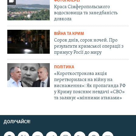
ФОТОГАЛЕРЕЇ
Краса Сімферопольського
водосховища та занедбаність
довкола
ВІЙНА ТА КРИМ
Сорок днів, сорок ночей. Про
результати кримської операції з
примусу Росії до миру
ПОЛІТИКА
«Короткострокова акція
перетворилася на війну на
виснаження»: Як пропаганда РФ
у Криму пояснює невдачі «СВО»
та залякує «мінними атаками»
ДОЛУЧАЙСЯ!