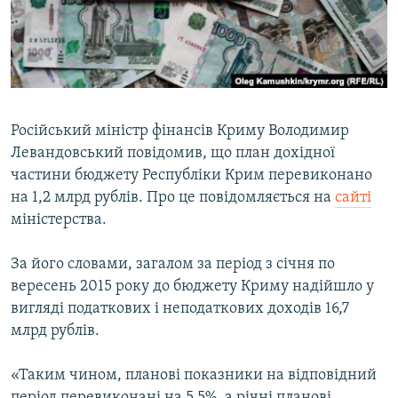
ВІДЕОУРОКИ «ELIFBE»
Русский
СВІДЧЕННЯ ОКУПАЦІЇ
Qırımtatar
УКРАЇНСЬКА ПРОБЛЕМА КРИМУ
ДОЛУЧАЙСЯ!
ІНФОГРАФІКА
Російський міністр фінансів Криму Володимир
Левандовський повідомив, що план дохідної
частини бюджету Республіки Крим перевиконано
Усі сайти RFE/RL
на 1,2 млрд рублів. Про це повідомляється на
сайті
міністерства.
За його словами, загалом за період з січня по
вересень 2015 року до бюджету Криму надійшло у
вигляді податкових і неподаткових доходів 16,7
млрд рублів.
«Таким чином, планові показники на відповідний
період перевиконані на 5,5%, а річні планові