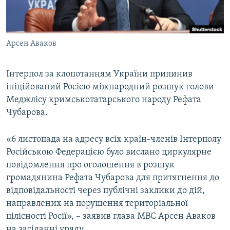
ВІДЕОУРОКИ «ELIFBE»
Русский
СВІДЧЕННЯ ОКУПАЦІЇ
Qırımtatar
Арсен Аваков
УКРАЇНСЬКА ПРОБЛЕМА КРИМУ
ДОЛУЧАЙСЯ!
ІНФОГРАФІКА
Інтерпол за клопотанням України припинив
ініційований Росією міжнародний розшук голови
Меджлісу кримськотатарського народу Рефата
Усі сайти RFE/RL
Чубарова.
«6 листопада на адресу всіх країн-членів Інтерполу
Російською Федерацією було вислано циркулярне
повідомлення про оголошення в розшук
громадянина Рефата Чубарова для притягнення до
відповідальності через публічні заклики до дій,
направлених на порушення територіальної
цілісності Росії», – заявив глава МВС Арсен Аваков
на засіданні уряду.