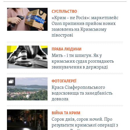
СУСПІЛЬСТВО
«Крим – не Росія»: маркетплейс
Ozon припинив прийом нових
замовлень на Кримському
півострові
ПРАВА ЛЮДИНИ
Мить – і ти шпигун. Як у
кримських судах розглядають
звинувачення в держзраді
ФОТОГАЛЕРЕЇ
Краса Сімферопольського
водосховища та занедбаність
довкола
ВІЙНА ТА КРИМ
Сорок днів, сорок ночей. Про
результати кримської операції з