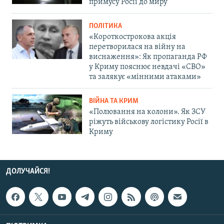
примусу Росії до миру
ПОЛІТИКА
«Короткострокова акція
перетворилася на війну на
виснаження»: Як пропаганда РФ
у Криму пояснює невдачі «СВО»
та залякує «мінними атаками»
ВІЙНА ТА КРИМ
«Полювання на колони». Як ЗСУ
ріжуть військову логістику Росії в
Криму
ДОЛУЧАЙСЯ!