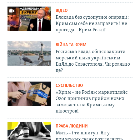
ВІДЕО
Блокада без сухопутної операції:
Крим сам себе не заправить і не
прогодує | Крим.Реалії
ВІЙНА ТА КРИМ
Російська влада обіцяє закрити
морський шлях українським
БпЛА до Севастополя. Чи реально
це?
СУСПІЛЬСТВО
«Крим – не Росія»: маркетплейс
Ozon припинив прийом нових
замовлень на Кримському
півострові
ПРАВА ЛЮДИНИ
Мить – і ти шпигун. Як у
кримських судах розглядають