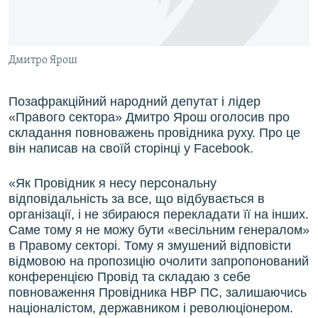
ВІДЕОУРОКИ «ELIFBE»
Русский
СВІДЧЕННЯ ОКУПАЦІЇ
Qırımtatar
Дмитро Ярош
УКРАЇНСЬКА ПРОБЛЕМА КРИМУ
ДОЛУЧАЙСЯ!
ІНФОГРАФІКА
Позафракційний народний депутат і лідер
«Правого сектора» Дмитро Ярош оголосив про
складання повноважень провідника руху. Про це
він написав на своїй сторінці у Facebook.
Усі сайти RFE/RL
«Як Провідник я несу персональну
відповідальність за все, що відбувається в
організації, і не збираюся перекладати її на інших.
Саме тому я не можу бути «весільним генералом»
в Правому секторі. Тому я змушений відповісти
відмовою на пропозицію очолити запропонований
конференцією Провід та складаю з себе
повноваження Провідника НВР ПС, залишаючись
націоналістом, державником і революціонером.