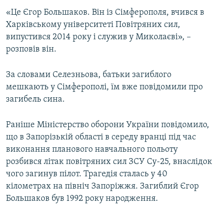
ВІДЕОУРОКИ «ELIFBE»
«Це Єгор Большаков. Він із Сімферополя, вчився в
Русский
Харківському університеті Повітряних сил,
СВІДЧЕННЯ ОКУПАЦІЇ
Qırımtatar
випустився 2014 року і служив у Миколаєві», –
УКРАЇНСЬКА ПРОБЛЕМА КРИМУ
розповів він.
ДОЛУЧАЙСЯ!
ІНФОГРАФІКА
За словами Селезньова, батьки загиблого
мешкають у Сімферополі, їм вже повідомили про
загибель сина.
Усі сайти RFE/RL
Раніше Міністерство оборони України повідомило,
що в Запорізькій області в середу вранці під час
виконання планового навчального польоту
розбився літак повітряних сил ЗСУ Су-25, внаслідок
чого загинув пілот. Трагедія сталась у 40
кілометрах на північ Запоріжжя. Загиблий Єгор
Большаков був 1992 року народження.