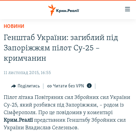
Доступність
посилання
Перейти
НОВИНИ
до
НОВИНИ
Генштаб України: загиблий під
основного
ВОДА.КРИМ
матеріалу
Запоріжжям пілот Су-25 –
ВІДЕО ТА ФОТО
Перейти
кримчанин
до
ПОЛІТИКА
основної
11 листопад 2015, 16:55
БЛОГИ
навігації
Перейти
Поділитись
Читати без VPN
ПОГЛЯД
до
Пілот літака Повітряних сил Збройних сил України
ІНТЕРВ'Ю
пошуку
Су-25, який розбився під Запоріжжям, – родом із
ВСЕ ЗА ДЕНЬ
Сімферополя. Про це повідомив у коментарі
СПЕЦПРОЕКТИ
Крим.Реалії
представник Генштабу Збройних сил
України Владислав Селезньов.
ЯК ОБІЙТИ БЛОКУВАННЯ
ДЕПОРТАЦІЯ