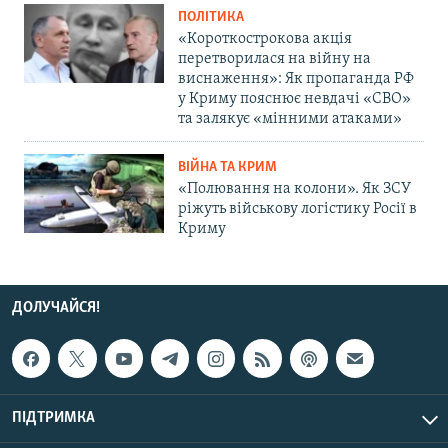
ПОЛІТИКА
«Короткострокова акція
перетворилася на війну на
виснаження»: Як пропаганда РФ
у Криму пояснює невдачі «СВО»
та залякує «мінними атаками»
ВІЙНА ТА КРИМ
«Полювання на колони». Як ЗСУ
ріжуть військову логістику Росії в
Криму
ДОЛУЧАЙСЯ!
ПІДТРИМКА