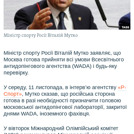
ВІДЕОУРОКИ «ELIFBE»
Русский
СВІДЧЕННЯ ОКУПАЦІЇ
Qırımtatar
УКРАЇНСЬКА ПРОБЛЕМА КРИМУ
Міністр спорту Росії Віталій Мутко
ДОЛУЧАЙСЯ!
ІНФОГРАФІКА
Міністр спорту Росії Віталій Мутко заявляє, що
Москва готова прийняти всі умови Всесвітнього
Усі сайти RFE/RL
антидопінгового агентства (WADA) і будь-яку
перевірку.
У середу, 11 листопада, в інтерв’ю агентству
«Р-
Спорт»
, Мутко сказав, що російська сторона
готова в разі необхідності призначити головою
московської антидопінгової лабораторії, закритої
днями WADA, іноземного фахівця.
У вівторок Міжнародний Олімпійський комітет