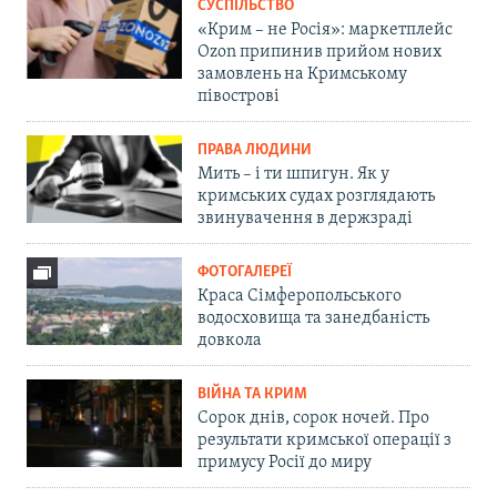
СУСПІЛЬСТВО
«Крим – не Росія»: маркетплейс
Ozon припинив прийом нових
замовлень на Кримському
півострові
ПРАВА ЛЮДИНИ
Мить – і ти шпигун. Як у
кримських судах розглядають
звинувачення в держзраді
ФОТОГАЛЕРЕЇ
Краса Сімферопольського
водосховища та занедбаність
довкола
ВІЙНА ТА КРИМ
Сорок днів, сорок ночей. Про
результати кримської операції з
примусу Росії до миру