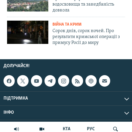
водосховища та занедбаність
довкола
ВІЙНА ТА КРИМ
Сорок днів, сорок ночей. Про
результати кримської операції з
примусу Росії до миру
ДОЛУЧАЙСЯ!
ПІДТРИМКА
ІНФО
© Крим.Реалії, 2026 | Усі права застережено.
КТА
РУС