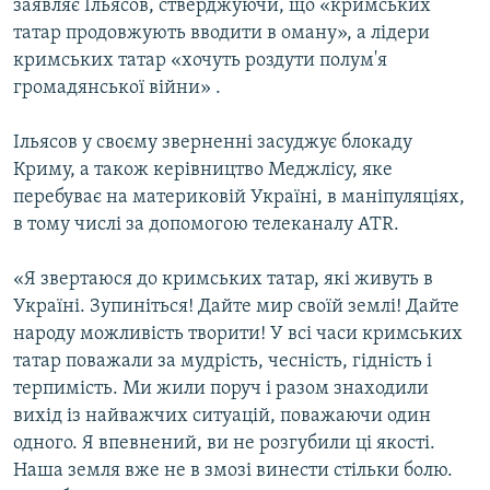
заявляє Ільясов, стверджуючи, що «кримських
татар продовжують вводити в оману», а лідери
кримських татар «хочуть роздути полум'я
громадянської війни» .
Ільясов у своєму зверненні засуджує блокаду
Криму, а також керівництво Меджлісу, яке
перебуває на материковій Україні, в маніпуляціях,
в тому числі за допомогою телеканалу ATR.
«Я звертаюся до кримських татар, які живуть в
Україні. Зупиніться! Дайте мир своїй землі! Дайте
народу можливість творити! У всі часи кримських
татар поважали за мудрість, чесність, гідність і
терпимість. Ми жили поруч і разом знаходили
вихід із найважчих ситуацій, поважаючи один
одного. Я впевнений, ви не розгубили ці якості.
Наша земля вже не в змозі винести стільки болю.