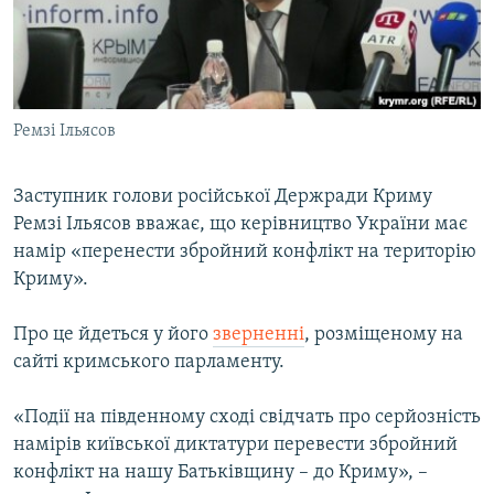
ВІДЕОУРОКИ «ELIFBE»
Русский
СВІДЧЕННЯ ОКУПАЦІЇ
Qırımtatar
УКРАЇНСЬКА ПРОБЛЕМА КРИМУ
Ремзі Ільясов
ДОЛУЧАЙСЯ!
ІНФОГРАФІКА
Заступник голови російської Держради Криму
Ремзі Ільясов вважає, що керівництво України має
Усі сайти RFE/RL
намір «перенести збройний конфлікт на територію
Криму».
Про це йдеться у його
зверненні
, розміщеному на
сайті кримського парламенту.
«Події на південному сході свідчать про серйозність
намірів київської диктатури перевести збройний
конфлікт на нашу Батьківщину – до Криму», –