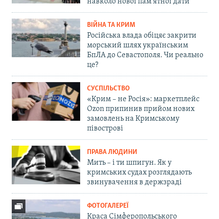
навколо нової пам'ятної дати
ВІЙНА ТА КРИМ
Російська влада обіцяє закрити
морський шлях українським
БпЛА до Севастополя. Чи реально
це?
СУСПІЛЬСТВО
«Крим – не Росія»: маркетплейс
Ozon припинив прийом нових
замовлень на Кримському
півострові
ПРАВА ЛЮДИНИ
Мить – і ти шпигун. Як у
кримських судах розглядають
звинувачення в держзраді
ФОТОГАЛЕРЕЇ
Краса Сімферопольського