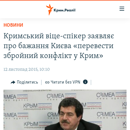
Доступність
посилання
Перейти
НОВИНИ
до
НОВИНИ
Кримський віце-спікер заявляє
основного
ВОДА.КРИМ
матеріалу
про бажання Києва «перевести
ВІДЕО ТА ФОТО
Перейти
збройний конфлікт у Крим»
до
ПОЛІТИКА
основної
12 листопад 2015, 10:10
БЛОГИ
навігації
Перейти
Поділитись
Читати без VPN
ПОГЛЯД
до
ІНТЕРВ'Ю
пошуку
ВСЕ ЗА ДЕНЬ
СПЕЦПРОЕКТИ
ЯК ОБІЙТИ БЛОКУВАННЯ
ДЕПОРТАЦІЯ