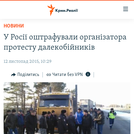
Доступність
посилання
Перейти
НОВИНИ
до
НОВИНИ
У Росії оштрафували організатора
основного
ВОДА.КРИМ
матеріалу
протесту далекобійників
ВІДЕО ТА ФОТО
Перейти
до
12 листопад 2015, 10:29
ПОЛІТИКА
основної
БЛОГИ
Поділитись
Читати без VPN
навігації
Перейти
ПОГЛЯД
до
ІНТЕРВ'Ю
пошуку
ВСЕ ЗА ДЕНЬ
СПЕЦПРОЕКТИ
ЯК ОБІЙТИ БЛОКУВАННЯ
ДЕПОРТАЦІЯ