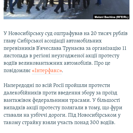
ВІДЕОУРОКИ «ELIFBE»
Русский
СВІДЧЕННЯ ОКУПАЦІЇ
Qırımtatar
УКРАЇНСЬКА ПРОБЛЕМА КРИМУ
У Новосибірську суд оштрафував на 20 тисяч рублів
ДОЛУЧАЙСЯ!
ІНФОГРАФІКА
главу Сибірської асоціації автомобільних
перевізників В'ячеслава Трунаєва за організацію 11
листопада в регіоні неузгодженої акції протесту
водіїв великовантажних автомобілів. Про це
Усі сайти RFE/RL
повідомляє
«Інтерфакс»
.
Напередодні по всій Росії пройшли протести
далекобійників проти введення збору за проїзд
вантажівок федеральними трасами. У більшості
випадків акції протесту полягали в тому, що фури
ставали на узбіччі дороги. Під Новосибірськом у
такому страйку взяли участь понад 300 водіїв.