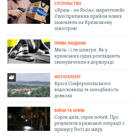
СУСПІЛЬСТВО
«Крим – не Росія»: маркетплейс
Ozon припинив прийом нових
замовлень на Кримському
півострові
ПРАВА ЛЮДИНИ
Мить – і ти шпигун. Як у
кримських судах розглядають
звинувачення в держзраді
ФОТОГАЛЕРЕЇ
Краса Сімферопольського
водосховища та занедбаність
довкола
ВІЙНА ТА КРИМ
Сорок днів, сорок ночей. Про
результати кримської операції з
примусу Росії до миру