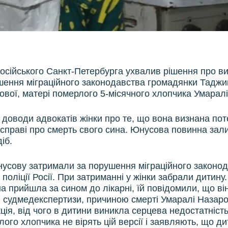
російського Санкт-Петербурга ухвалив рішення про в
ушення міграційного законодавства громадянки Таджи
вої, матері померлого 5-місячного хлопчика Умарал
 доводи адвокатів жінки про те, що вона визнана пот
 справі про смерть свого сина. Юнусова повинна зал
іб.
усову затримали за порушення міграційного законо
 поліції Росії. При затриманні у жінки забрали дитину
на прийшла за сином до лікарні, їй повідомили, що ві
 судмедекспертизи, причиною смерті Умаралі Назар
ція, від чого в дитини виникла серцева недостатніст
ого хлопчика не вірять цій версії і заявляють, що д