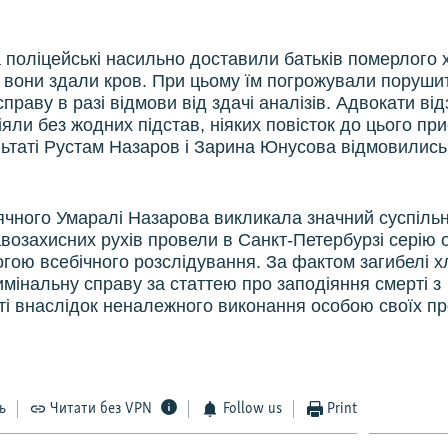
 поліцейські насильно доставили батьків померлого 
 вони здали кров. При цьому їм погрожували поруши
праву в разі відмови від здачі аналізів. Адвокати ві
іяли без жодних підстав, ніяких повісток до цього пр
льтаті Рустам Назаров і Зарина Юнусова відмовились
ячного Умаралі Назарова викликала значний суспіль
авозахисних рухів провели в Санкт-Петербурзі серію
могою всебічного розслідування. За фактом загибелі 
мінальну справу за статтею про заподіяння смерті з
і внаслідок неналежного виконання особою своїх п
ь
Читати без VPN
Follow us
Print