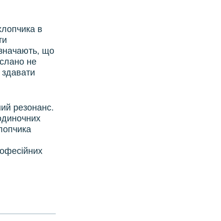
хлопчика в
ти
дзначають, що
ислано не
 здавати
ний резонанс.
 одиночних
хлопчика
рофесійних