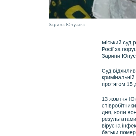
Зарина Юнусова
Міський суд 
Росії за пор
Зарини Юнусо
Суд відхилив
кримінальній
протягом 15 д
13 жовтня Юн
співробітники
дня, коли во
результатами
вірусна інфек
батьки померл