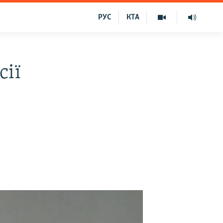
РУС
КТА
сії