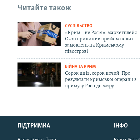
Читайте також
СУСПІЛЬСТВО
«Крим – не Росія»: маркетплейс
Ozon припинив прийом нових
замовлень на Кримському
півострові
ВІЙНА ТА КРИМ
Сорок днів, сорок ночей. Про
результати кримської операції з
примусу Росії до миру
Русский
ПІДТРИМКА
ІНФО
Qırımtatar
Ваше відео і фото
Крим.Реалії