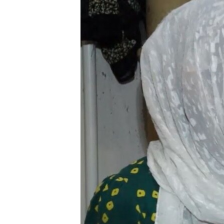
ВІДЕОУРОКИ «ELIFBE»
СВІДЧЕННЯ ОКУПАЦІЇ
УКРАЇНСЬКА ПРОБЛЕМА КРИМУ
ІНФОГРАФІКА