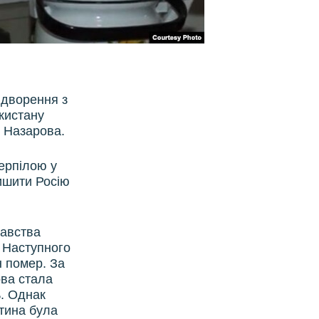
идворення з
кистану
і Назарова.
ерпілою у
ишити Росію
давства
. Наступного
н помер. За
ова стала
ь. Однак
итина була