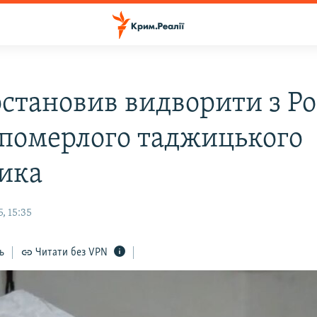
остановив видворити з Ро
 померлого таджицького
ика
, 15:35
ь
Читати без VPN