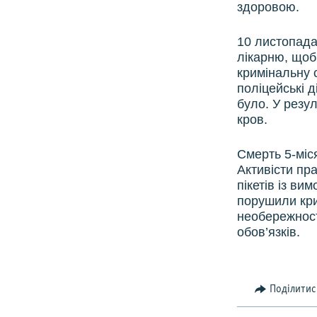
здоровою.
10 листопада
лікарню, щоб
кримінальну с
поліцейські д
було. У резу
кров.
Смерть 5-міс
Активісти пр
пікетів із ви
порушили кри
необережност
обов’язків.
Поділитис