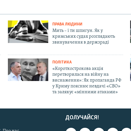
ПРАВА ЛЮДИНИ
Мить – і ти шпигун. Як у
кримських судах розглядають
звинувачення в держзраді
ПОЛІТИКА
«Короткострокова акція
перетворилася на війну на
виснаження»: Як пропаганда РФ
у Криму пояснює невдачі «СВО»
та залякує «мінними атаками»
ДОЛУЧАЙСЯ!
. Про нас