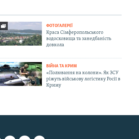
ФОТОГАЛЕРЕЇ
Краса Сімферопольського
водосховища та занедбаність
довкола
ВІЙНА ТА КРИМ
«Полювання на колони». Як ЗСУ
ріжуть військову логістику Росії в
Криму