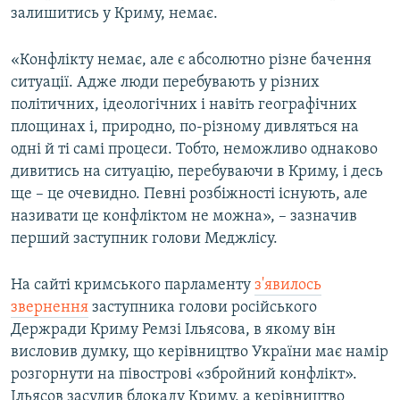
залишитись у Криму, немає.
«Конфлікту немає, але є абсолютно різне бачення
ситуації. Адже люди перебувають у різних
політичних, ідеологічних і навіть географічних
площинах і, природно, по-різному дивляться на
одні й ті самі процеси. Тобто, неможливо однаково
дивитись на ситуацію, перебуваючи в Криму, і десь
ще – це очевидно. Певні розбіжності існують, але
називати це конфліктом не можна», – зазначив
перший заступник голови Меджлісу.
На сайті кримського парламенту
з'явилось
звернення
заступника голови російського
Держради Криму Ремзі Ільясова, в якому він
висловив думку, що керівництво України має намір
розгорнути на півострові «збройний конфлікт».
Ільясов засудив блокаду Криму, а керівництво