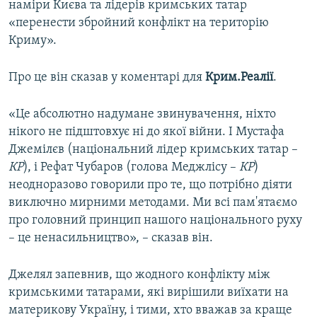
наміри Києва та лідерів кримських татар
ВІДЕОУРОКИ «ELIFBE»
«перенести збройний конфлікт на територію
Русский
СВІДЧЕННЯ ОКУПАЦІЇ
Криму».
Qırımtatar
УКРАЇНСЬКА ПРОБЛЕМА КРИМУ
Про це він сказав у коментарі для
Крим.Реалії
.
ДОЛУЧАЙСЯ!
ІНФОГРАФІКА
«Це абсолютно надумане звинувачення, ніхто
нікого не підштовхує ні до якої війни. І Мустафа
Джемілєв (національний лідер кримських татар –
Усі сайти RFE/RL
КР
), і Рефат Чубаров (голова Меджлісу –
КР
)
неодноразово говорили про те, що потрібно діяти
виключно мирними методами. Ми всі пам'ятаємо
про головний принцип нашого національного руху
– це ненасильництво», – сказав він.
Джелял запевнив, що жодного конфлікту між
кримськими татарами, які вирішили виїхати на
материкову Україну, і тими, хто вважав за краще