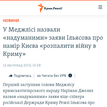
Доступність
посилання
Перейти
НОВИНИ
до
НОВИНИ
У Меджлісі назвали
основного
ВОДА.КРИМ
матеріалу
«надуманими» заяви Ільясова про
ВІДЕО ТА ФОТО
Перейти
намір Києва «розпалити війну в
до
ПОЛІТИКА
Криму»
основної
БЛОГИ
навігації
12 листопад 2015, 15:58
Перейти
ПОГЛЯД
до
Поділитись
Читати без VPN
ІНТЕРВ'Ю
пошуку
Перший заступник голови Меджлісу
ВСЕ ЗА ДЕНЬ
кримськотатарського народу Наріман Джелял
СПЕЦПРОЕКТИ
назвав «надуманими» заяви віце-спікера
російської Держради Криму Ремзі Ільясова про
ЯК ОБІЙТИ БЛОКУВАННЯ
ДЕПОРТАЦІЯ