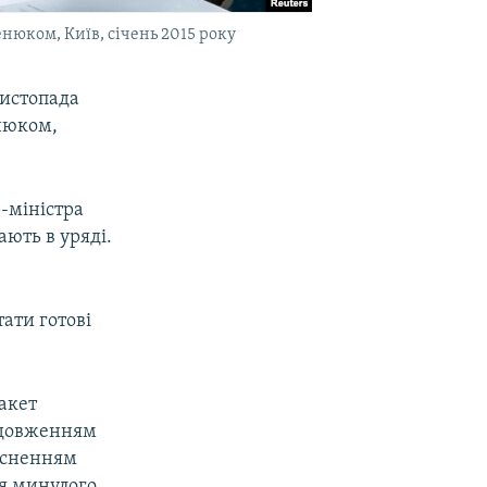
нюком, Київ, січень 2015 року
листопада
енюком,
р-міністра
ають в уряді.
з
ати готові
акет
родовженням
ійсненням
ся минулого