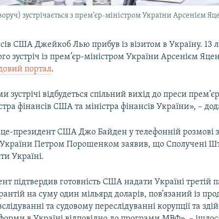
руч) зустрічається з прем’єр-міністром України Арсенієм Яце
сів США Джейкоб Лью прибув із візитом в Україну. 13 
ого зустріч із прем’єр-міністром України Арсенієм Яц
довий портал
.
и зустрічі відбудеться спільний вихід до преси прем’є
стра фінансів США та міністра фінансів України», – дод
віце-президент США Джо Байден у телефонній розмові 
України Петром Порошенком заявив, що Сполучені Шт
ти Україні.
нт підтвердив готовність США надати Україні третій п
антій на суму один мільярд доларів, пов’язаний із п
зслідуванні та судовому переслідуванні корупції та зд
форми в Україні відповідно до програми МВФ», – ішло