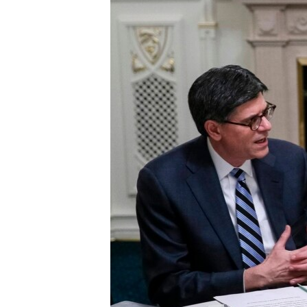
ВІДЕОУРОКИ «ELIFBE»
СВІДЧЕННЯ ОКУПАЦІЇ
УКРАЇНСЬКА ПРОБЛЕМА КРИМУ
ІНФОГРАФІКА