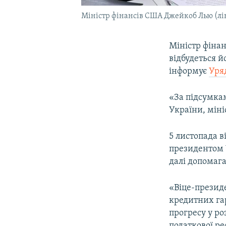
Міністр фінансів США Джейкоб Лью (ліво
Міністр фінан
відбудеться й
інформує
Уря
«За підсумкам
України, міні
5 листопада 
президентом 
далі допомага
«Віце-президе
кредитних гар
прогресу у ро
податкової ре