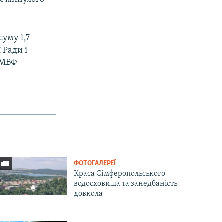
уму 1,7
 Ради і
я МВФ
ФОТОГАЛЕРЕЇ
Краса Сімферопольського
водосховища та занедбаність
довкола