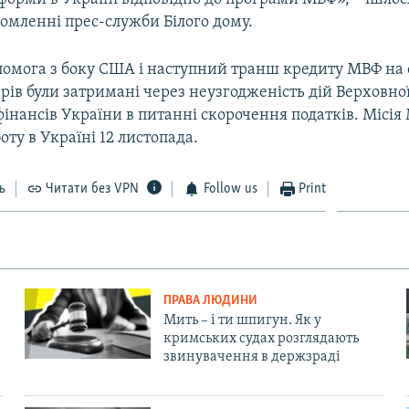
омленні прес-служби Білого дому.
помога з боку США і наступний транш кредиту МВФ на с
рів були затримані через неузгодженість дій Верховної
фінансів України в питанні скорочення податків. Місі
оту в Україні 12 листопада.
ь
Читати без VPN
Follow us
Print
ПРАВА ЛЮДИНИ
Мить – і ти шпигун. Як у
кримських судах розглядають
звинувачення в держзраді