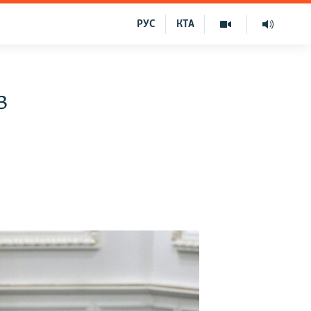
РУС
КТА
в