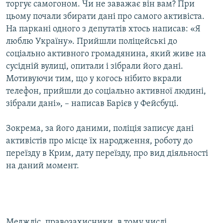
торгує самогоном. Чи не заважає він вам? При
цьому почали збирати дані про самого активіста.
На паркані одного з депутатів хтось написав: «Я
люблю Україну». Прийшли поліцейські до
соціально активного громадянина, який живе на
сусідній вулиці, опитали і зібрали його дані.
Мотивуючи тим, що у когось нібито вкрали
телефон, прийшли до соціально активної людині,
зібрали дані», – написав Барієв у Фейсбуці.
Зокрема, за його даними, поліція записує дані
активістів про місце їх народження, роботу до
переїзду в Крим, дату переїзду, про вид діяльності
на даний момент.
Меджліс, правозахисники, в тому числі