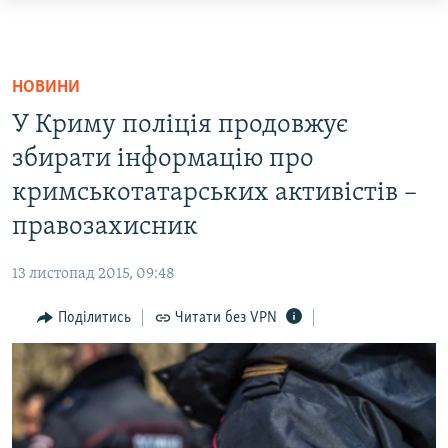
Доступність
посилання
НОВИНИ
Перейти
ВОДА.КРИМ
НОВИНИ
до
ВІДЕО ТА ФОТО
У Криму поліція продовжує
основного
ПОЛІТИКА
матеріалу
збирати інформацію про
Перейти
кримськотатарських активістів –
БЛОГИ
до
правозахисник
ПОГЛЯД
основної
навігації
ІНТЕРВ'Ю
13 листопад 2015, 09:48
Перейти
ВСЕ ЗА ДЕНЬ
до
Поділитись
Читати без VPN
пошуку
СПЕЦПРОЕКТИ
ЯК ОБІЙТИ БЛОКУВАННЯ
ДЕПОРТАЦІЯ
ВІДЕОУРОКИ «ELIFBE»
Русский
СВІДЧЕННЯ ОКУПАЦІЇ