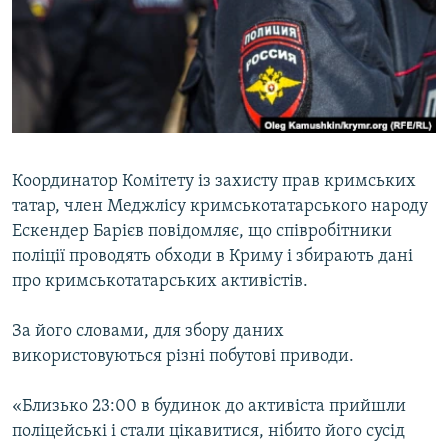
Qırımtatar
УКРАЇНСЬКА ПРОБЛЕМА КРИМУ
ДОЛУЧАЙСЯ!
ІНФОГРАФІКА
Усі сайти RFE/RL
Координатор Комітету із захисту прав кримських
татар, член Меджлісу кримськотатарського народу
Ескендер Барієв повідомляє, що співробітники
поліції проводять обходи в Криму і збирають дані
про кримськотатарських активістів.
За його словами, для збору даних
використовуються різні побутові приводи.
«Близько 23:00 в будинок до активіста прийшли
поліцейські і стали цікавитися, нібито його сусід